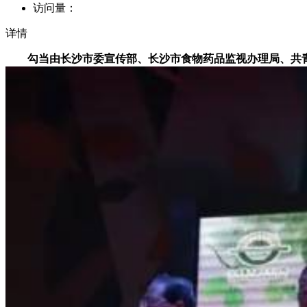
访问量：
详情
勾当由长沙市委宣传部、长沙市食物药品监视办理局、共青