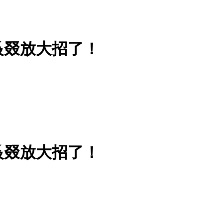
叒叕放大招了！
叒叕放大招了！