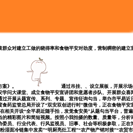
拔群众对建立工做的晓得率和食物平安对劲度，营制稠密的建立
方案》。
通过吊挂、、设立展板，开展示场
安学问大课堂、成立食物平安宣讲团和意愿者步队、开展群众喜
通过开展从题宣传、系列、专题、宣传征询勾当，举办市平易近
食药监管总局开设了“双安双创进行时”微信号，正在食物平安
在相关开设“全平易近随手拍，发觉食安美”从题勾当平台，普
当的精彩图片和简短视频。按照小我拍摄的数量、质量等，分析
政协委员、行业代表、行风监视员、旧事、社会等积极参取，正在
湿面冷链集中发卖”“明厨亮灶工程”“农产物产销对接”“农贸市