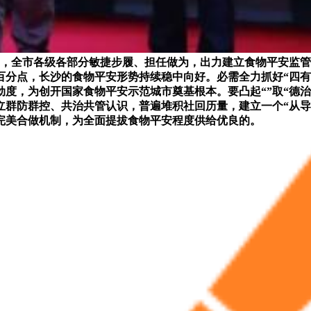
试点，全市各级各部分敏捷步履、担任做为，出力建立食物平安监
5个百分点，长沙的食物平安形势持续稳中向好。必需全力抓好“四
劲度，为创开国家食物平安示范城市奠基根本。要凸起“”取“德
立群防群控、共治共管认识，普遍堆积社回历量，建立一个“从导
完美合做机制，为全面提拔食物平安程度供给优良的。