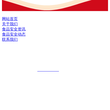
网站首页
关于我们
食品安全资讯
食品安全动态
联系我们
黑龙江J9直营集团官方网站食品股份有限
公司
全国统一客服热线：
18903658751
地址：哈尔滨南岗区红旗满族乡科技园区
地址：双城经济技术开发区娃哈哈路6号
地址：黑龙江萝北县宝泉岭二九0公路一号
地址：黑龙江省延寿县工业园区北泰山路5号