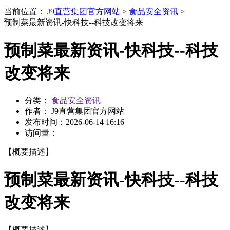
当前位置：
J9直营集团官方网站
>
食品安全资讯
>
预制菜最新资讯-快科技--科技改变将来
预制菜最新资讯-快科技--科技
改变将来
分类：
食品安全资讯
作者： J9直营集团官方网站
发布时间：
2026-06-14 16:16
访问量：
【概要描述】
预制菜最新资讯-快科技--科技
改变将来
【概要描述】