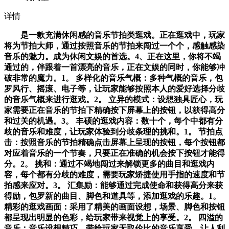
详情
是一款充满休闲感的音乐节拍类逛戏。正在逛戏中，玩家
将为节拍大师，通过按照音乐的节拍来闯过一个个，感触感染
音乐的魅力。成为休闲文娱的首选。4、正在这里，你将不竭
通过的，伴跟着一首漂亮的音乐，正在文娱的同时，你能够冲
破非常的魔力。1。 多样化的音乐气概：多种气概的音乐，包
罗风行、摇滚、电子等，让玩家能够按照本人的爱好选择分歧
的音乐气概来进行逛戏。2。 立异的模式：设想独具匠心，玩
家需要正在音乐的节拍下精确按下屏幕上的按钮，以获得高分
和过关的机遇。3。 丰硕的逛戏内容：数十个，每个中都有分
歧的音乐和难度，让玩家体验到分歧条理的挑和。1。 节拍点
击：按照音乐的节拍精确点击屏幕上呈现的按钮，每个按钮都
对应着音乐的一个节奏，只要正在准确的机会按下按钮才能得
分。2。 挑和：通过不竭地闯过来解锁更多的曲目和逛戏内
容，每个都有分歧的难度，需要玩家矫捷使用手指的速度和节
拍感来应对。3。 汇集励：能够通过完成使命和获得高分来获
得励，包罗新的曲目、脚色和道具等，添加逛戏的乐趣。1。
精彩的逛戏画面：采用了精美的画面设想，场景、脚色和按钮
都呈现出明显的色彩，给玩家带来视觉上的享受。2。 四溢的
音乐：音乐设想精巧，带给玩家无取伦比的音乐享受，让人利