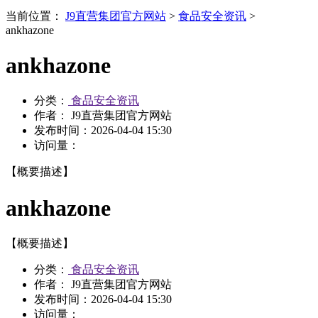
当前位置：
J9直营集团官方网站
>
食品安全资讯
>
ankhazone
ankhazone
分类：
食品安全资讯
作者： J9直营集团官方网站
发布时间：
2026-04-04 15:30
访问量：
【概要描述】
ankhazone
【概要描述】
分类：
食品安全资讯
作者： J9直营集团官方网站
发布时间：
2026-04-04 15:30
访问量：