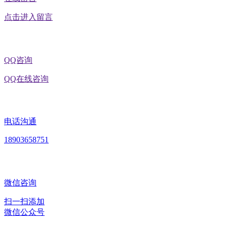
点击进入留言
QQ咨询
QQ在线咨询
电话沟通
18903658751
微信咨询
扫一扫添加
微信公众号