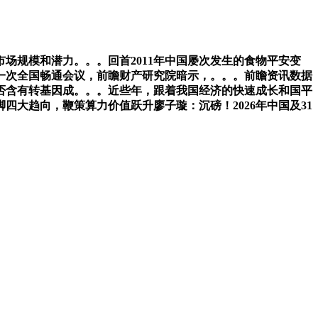
规模和潜力。。。回首2011年中国屡次发生的食物平安变
一次全国畅通会议，前瞻财产研究院暗示，。。。前瞻资讯数据
能否含有转基因成。。。近些年，跟着我国经济的快速成长和国平
四大趋向，鞭策算力价值跃升廖子璇：沉磅！2026年中国及31