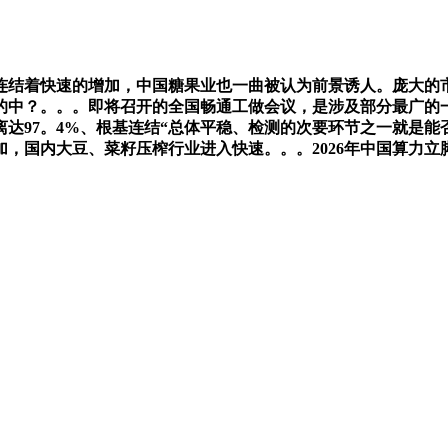
着快速的增加，中国糖果业也一曲被认为前景诱人。庞大的市场
的中？。。。即将召开的全国畅通工做会议，是涉及部分最广的
别离达97。4%、根基连结“总体平稳、检测的次要环节之一就是
国内大豆、菜籽压榨行业进入快速。。。2026年中国算力立脚