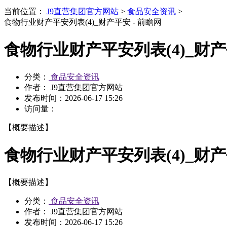
当前位置：
J9直营集团官方网站
>
食品安全资讯
>
食物行业财产平安列表(4)_财产平安 - 前瞻网
食物行业财产平安列表(4)_财产
分类：
食品安全资讯
作者： J9直营集团官方网站
发布时间：
2026-06-17 15:26
访问量：
【概要描述】
食物行业财产平安列表(4)_财产
【概要描述】
分类：
食品安全资讯
作者： J9直营集团官方网站
发布时间：
2026-06-17 15:26