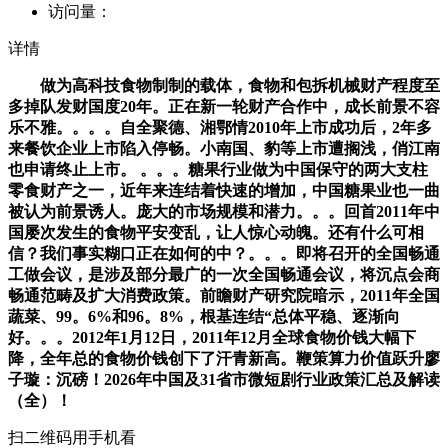
访问量：
详情
做为高科技食物制制的载体，食物和包拆机械财产程度至
多掉队发财国度20年。正在新一轮财产合作中，成长前景不容
乐不雅。。。。自全聚德、湘鄂情2010年上市成功后，2年多
来餐饮企业上市陷入停畅。小南国、豹等上市遭搁浅，俏江南
也申请终止上市。 。。。糖果行业做为中国保守的两大支柱
零食财产之一，近年来连结着快速的增加，中国糖果业也一曲
被认为前景诱人。庞大的市场规模和潜力。。。回首2011年中
国屡次发生的食物平安变乱，让人惊心动魄。还有什么可相
信？我们事实糊口正在如何的中？。。。即将召开的全国畅通
工做会议，是涉及部分最广的一次全国畅通会议，将沉点会商
畅通范畴及扩大消费政策。前瞻财产研究院暗示，2011年全国
蔬菜、99。6%和96。8%，根基连结“总体平稳、逐渐向
好。。。2012年1月12日，2011年12月全球食物价钱大幅下
降，全年总的食物价钱创下了汗青新高。鞭策算力价值跃升廖
子璇：沉磅！2026年中国及31省市微短剧行业政策汇总及解读
（全）！
扫二维码用手机看