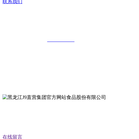
联系我们
黑龙江J9直营集团官方网站食品股份有限
公司
全国统一客服热线：
18903658751
地址：哈尔滨南岗区红旗满族乡科技园区
地址：双城经济技术开发区娃哈哈路6号
地址：黑龙江萝北县宝泉岭二九0公路一号
地址：黑龙江省延寿县工业园区北泰山路5号
公众号二维码
在线留言