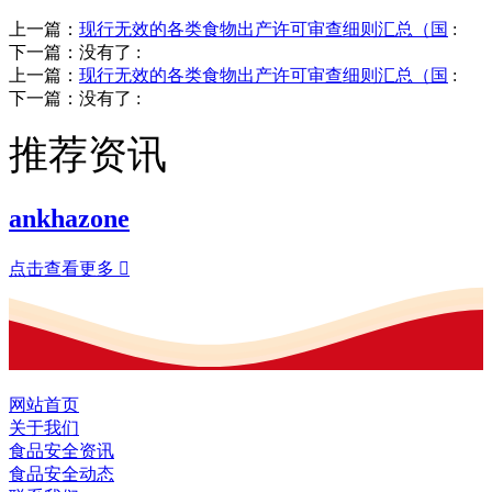
上一篇：
现行无效的各类食物出产许可审查细则汇总（国
:
下一篇：没有了
:
上一篇：
现行无效的各类食物出产许可审查细则汇总（国
:
下一篇：没有了
:
推荐资讯
ankhazone
点击查看更多

网站首页
关于我们
食品安全资讯
食品安全动态