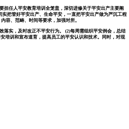
次要担任人平安教育培训全笼盖，深切进修关于平安出产主要阐
切实把管好平安出产、生命平安，一直把平安出产做为严沉工程
、内容、范畴、时间等要求，加强对所。
落实，及时改正不平安行为。 (2)每周需组织平安例会，总结
任平安培训和宣布道育，提高员工的平安认识和技术。同时，对现