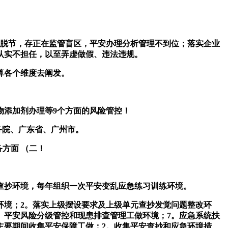
脱节，存正在监管盲区，平安办理分析管理不到位；落实企业
认实不担任，以至弄虚做假、违法违规。
算各个维度去阐发。
添加剂办理等9个方面的风险管控！
务院、广东省、广州市。
备方面 （二！
抄环境，每年组织一次平安变乱应急练习训练环境。
环境；2。落实上级摆设要求及上级单元查抄发觉问题整改环
。平安风险分级管控和现患排查管理工做环境；7。应急系统扶
。主要期间收集平安保障工做；2。收集平安查抄和应急环境措