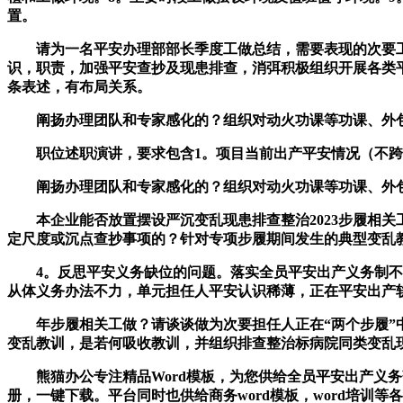
置。
请为一名平安办理部部长季度工做总结，需要表现的次要工
识，职责，加强平安查抄及现患排查，消弭积极组织开展各类
条表述，有布局关系。
阐扬办理团队和专家感化的？组织对动火功课等功课、外包外租
职位述职演讲，要求包含1。项目当前出产平安情况（不跨越
阐扬办理团队和专家感化的？组织对动火功课等功课、外包
本企业能否放置摆设严沉变乱现患排查整治2023步履相关工
定尺度或沉点查抄事项的？针对专项步履期间发生的典型变乱
4。反思平安义务缺位的问题。落实全员平安出产义务制不到
从体义务办法不力，单元担任人平安认识稀薄，正在平安出产
年步履相关工做？请谈谈做为次要担任人正在“两个步履”中
变乱教训，是若何吸收教训，并组织排查整治标病院同类变乱
熊猫办公专注精品Word模板，为您供给全员平安出产义务落
册，一键下载。平台同时也供给商务word模板，word培训等各