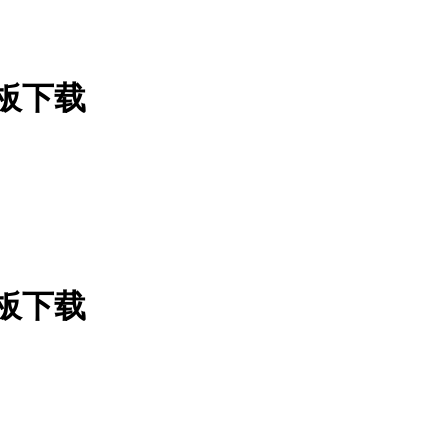
板下载
板下载