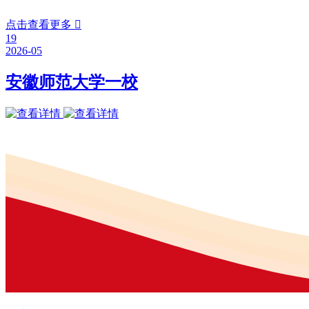
点击查看更多

19
2026-05
安徽师范大学一校