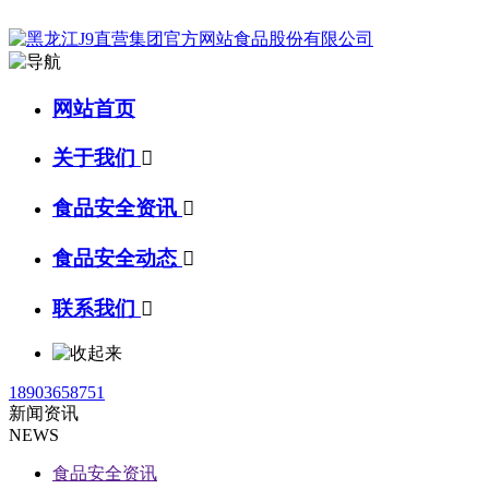
网站首页
关于我们

食品安全资讯

食品安全动态

联系我们

18903658751
新闻资讯
NEWS
食品安全资讯