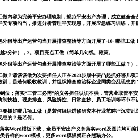
做内容为完美平安办理轨制，规范平安出产办理，成立健全全员
平安专项勾当，推进分析管理平安现患，开展应急练习训练，开
等出产运营勾当开展排查整治等方面开展了-10- 哪些工做
2分钟），2。项目亮点工做（简单几句线。鞭策。
外租等出产运营勾当开展排查整治等方面开展了哪些工做？）
做？请谈谈做为次要担任人正在2023步履中要凸起抓好哪几项
教训，是若何吸收教训，并组织排查整治标企业同类变乱现患的
位；落实“三管三必需”的义务担任认识不强，管营业取管平安
轨制扶植、现患排查、风险辨控、日常查抄、员工培训等环节不
要抓好哪几项工做（是若何组织进修研究本行业范畴严沉变乱医
现患的？是若何。
实Word模板下载，全员平安出产义务落实word及图片均可
类各样的word模板，更多word模板就正在熊猫办公。