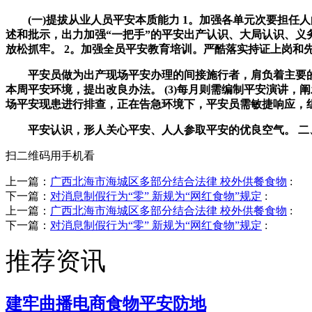
(一)提拔从业人员平安本质能力 1。加强各单元次要担任人
述和批示，出力加强“一把手”的平安出产认识、大局认识、
放松抓牢。 2。加强全员平安教育培训。严酷落实持证上岗
平安员做为出产现场平安办理的间接施行者，肩负着主要的平安
本周平安环境，提出改良办法。 (3)每月则需编制平安演讲
场平安现患进行排查，正在告急环境下，平安员需敏捷响应，
平安认识，形人关心平安、人人参取平安的优良空气。 二、办
扫二维码用手机看
上一篇：
广西北海市海城区多部分结合法律 校外供餐食物
:
下一篇：
对消息制假行为“零” 新规为“网红食物”规定
:
上一篇：
广西北海市海城区多部分结合法律 校外供餐食物
:
下一篇：
对消息制假行为“零” 新规为“网红食物”规定
:
推荐资讯
建牢曲播电商食物平安防地