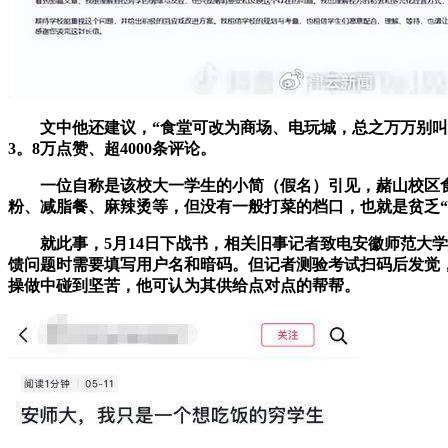
文中他还建议，“食堂可改为商场、电玩城，总之万万别叫这的
3。8万点赞、超4000条评论。
一位自称是该校大一学生的小简（假名）引见，赭山校区食
粉、减脂餐、麻辣烫等，但没有一般打菜的档口，也就是贫乏“
就此事，5月14日下战书，相关旧事记者致电安徽师范大学
馈问题时需要填写用户名和暗码。但记者测验考试扫码后发觉
操做中碰到坚苦，他可认为其供给点对点的帮帮。