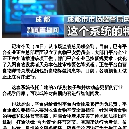
记者今天（20日）从市场监管总局领会到，目前，已有平
台企业正在总部层面设立了食物平安委员会，大部门平台企业
正正在加速推进该项工做；部门平台企业已按新规要求，优化
了入网食物发卖者天分本色性审核要乞降流程，正在平台自营
食物详情页展现预包拆食物标签消息等。目前，各项预备工做
正正在有序进行。
这套系统依托自建的AI识别模子和持续动态更新的行业
合规学问库，可以或许对曲播内容进行智能阐发。
也就是说，平台供给者对平台内食物发卖行为负总责，平
台企业次要担任人要对收集食物平安全面担任。针对网售食物
的特点和以往监管实践，网售食物新规完美了跨地区法律协同
机制，打通法律“合力管”的环节环节。实现违法行为发觉、传
递、措置、反馈的全链条闭环，确保无论违法行为发生正在何