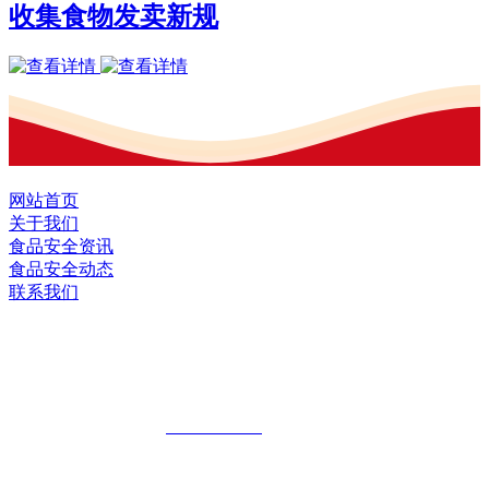
收集食物发卖新规
网站首页
关于我们
食品安全资讯
食品安全动态
联系我们
黑龙江J9直营集团官方网站食品股份有限
公司
全国统一客服热线：
18903658751
地址：哈尔滨南岗区红旗满族乡科技园区