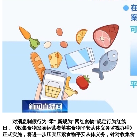
对消息制假行为“零” 新规为“网红食物”规定行为红线
日，《收集食物发卖运营者落实食物平安从体义务监视办理》
正式实施，将进一步压实压紧食物平安从体义务，针对收集食