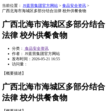
当前位置：
J9直营集团官方网站
>
食品安全资讯
>
广西北海市海城区多部分结合法律 校外供餐食物
广西北海市海城区多部分结合
法律 校外供餐食物
分类：
食品安全资讯
作者： J9直营集团官方网站
发布时间：
2026-05-21 16:55
访问量：
【概要描述】
广西北海市海城区多部分结合
法律 校外供餐食物
【概要描述】