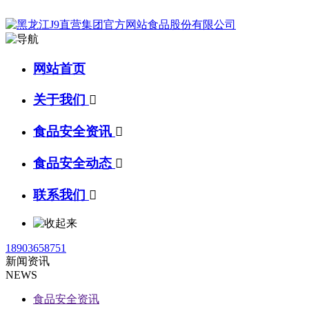
网站首页
关于我们

食品安全资讯

食品安全动态

联系我们

18903658751
新闻资讯
NEWS
食品安全资讯