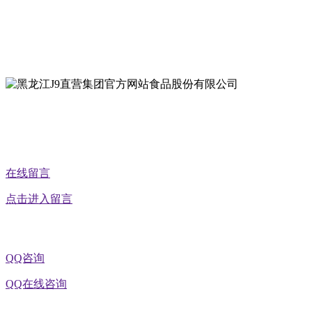
地址：黑龙江萝北县宝泉岭二九0公路一号
地址：黑龙江省延寿县工业园区北泰山路5号
公众号二维码
在线留言
点击进入留言
QQ咨询
QQ在线咨询