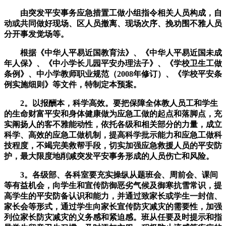
由突发平安事务应急措置工做小组指令相关人员构成，自
动或共同做好现场、区人员撤离、现场次序、挽劝围不雅人员
分开事发觉场等。
根据《中华人平易近国教育法》、《中华人平易近国未成
年人保》、《中小学长儿园平安办理法子》、《学校卫生工做
条例》、中小学教师职业规范（2008年修订）、《学校平安条
例实施细则》等文件，特制定本预案。
2。以报酬本，科学高效。要把保障全体教人员工和学生
的生命财富平安和身体健康做为应急工做的起点和落脚点，充
实阐扬人的客不雅能动性，依托各级和相关部分的力量，成立
科学、高效的应急工做机制，提高科学批示能力和应急工做科
技程度，不竭完美救帮手段，切实加强应急救援人员的平安防
护，最大限度地削减突发平安事务形成的人员伤亡和风险。
3。各级部、各科室要充实操纵从题班会、周前会、课间
等有益机会，向学生和宣传防御恶劣气候及御寒抗雪常识，提
高学生的平安防备认识和能力，并通过致家长或学生一封信、
家长会等形式，通过学生向家长宣传防灾减灾的需要性，加强
列位家长防灾减灾的义务感和紧迫感。班从任要及时提示和指