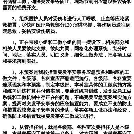
的储蓄工做，确保突发事务防止、现场节制的应急设备设备和
需要的经费开支。
2。组织医护人员对受伤者进行人工呼吸、止血等应吃紧
救措置，尽快向医疗急救部分120 演讲求援，将伤病员送往病
院急救，妥帖安设伤病员。
1。正在带领小组和工做小组的同一摆设下，相关部分和
相关人员要彼此支撑、彼此共同，网格化办理系统，划分时
间、地址，落实人员、明白义务，细化工做办法，把各项工做
和要求落到实处。
1。本预案是我校措置突发平安事务应急预备和响应的工
做文件，各级部、各科室应严酷遵照施行。各级部、各科室要
连系现实和本预案，制定本级部、本科室具体的工做实施方案
和练习训练打算并付诸实施，要通过练习训练，发觉应急工做
系统和工做机制中存正在的问题，不竭完美应急预案和实施方
案，提高对突发平安事务的应急措置能力。要成立不变的防止
和措置我校突发平安事务的步队，落实各项工做办法和经费，
确保防止和措置我校突发事务工做成功进行。
2。从管担任制，就是各级部、各科室次要担任人是本级
部、本科室平安工做的第一义务人，对本级部、本科室平安工