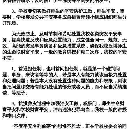
从管报告请示，及时防止学生冻伤等不测变乱的发生。
3。学校要切实做好师生的平安防护工做，师生平安，需
要时，学校突发公共平安事务应急措置带领小组应组织师生分
开现场。
为无效防止、及时节制和妥帖处置我校各类突发平安事
务，提高快速反映和应急处置能力，成立健全同一、规范、无
效、高能的突发事务防备和应急措置系统，确保我校泛博师生
的生命取财富平安，一般的教育讲授和糊口次序，我校的平安
不变。
1。首遇担任制，也叫首问担任制，就是第一个碰到问
题、事务、来访者等等的人，若是本人有能力就该当极力处置
和处理问题；若是本人没有处置这种问题的能力和权限，则该
当把问题移交给有能力处理的部分或者人员，而不应当采纳推
诿、等法子。
9。抗洪救灾过程中加强治安工做，积极门，师生生命财
富平安和学校财富平安，冲击违法犯罪勾当，我校一般的讲授
和糊口次序。
“不变平安名列前茅”的思惟不雅念，正在学校校委会的同