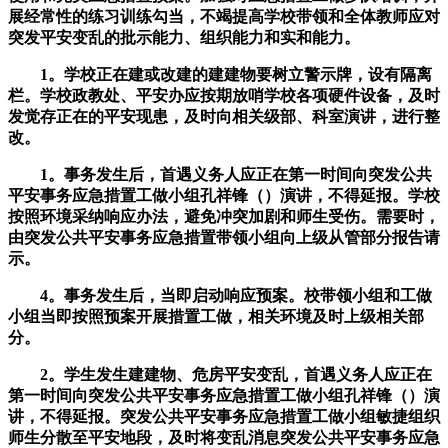
展经常性的练习训练勾当，不竭提高学校带领和全体教师应对
突发平安变乱的批示能力、组织能力和实和能力。
1。学校正在建或改建的建建物要树立警示牌，设有隔离
栏。学校政教处、平安办应按期放哨学校各项硬件设备，及时
发觉存正在的平安现患，及时向相关级部、科室演讲，进行整
改。
1。事务发生后，首遇义务人应正在第一时间向突发公共
平安事务应急措置工做小组孔祥锋（）演讲，不得延报。学校
按照环境采纳响应办法，避免冲突加剧和师生受伤。需要时，
由突发公共平安事务应急措置带领小组向上级从管部分报告请
示。
4。事务发生后，当即启动响应预案。校带领小组和工做
小组当即按照预案开展措置工做，相关环境及时上级相关部
分。
2。学生发生建建物、危房平安变乱，首遇义务人应正在
第一时间向突发公共平安事务应急措置工做小组孔祥锋（）演
讲，不得延报。突发公共平安事务应急措置工做小组敏捷组织
师生分散至平安地段，及时将变乱消息突发公共平安事务应急