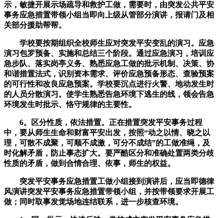
示，敏捷开展示场疏导和救护工做，需要时，由突发公共平安
事务应急措置带领小组当即向上级从管部分演讲，报请门及相
关部分援助帮帮。
学校要按期组织全校师生应对突发平安变乱的演习。应急
演习包罗预备、实施和总结三个阶段。通过应急演习，培训应
急步队、落实岗亭义务、熟悉应急工做的批示机制、决策、协
和谐措置法式，识别资本需求、评价应急预备形态、查验预案
的可行性和改良应急预案。学校要沉点进行火警、地动发生时
的人员分散演习。使学生熟悉告急环境下逃生的线，领会告急
环境发生时批示、恪守规律的主要性。
6。区分性质，依法措置。正在措置突发平安事务过程
中，要从师生生命和财富平安出发，按照“动之以情、晓之以
理，可散不成聚，可顺不成激，可分不成结”的工做准绳，及
时化解矛盾，防止事态扩大。要严酷区分和准确处置两类分歧
性质的矛盾，做到合情合理、依事，师生的权益。
突发平安事务应急措置工做小组接到演讲后，应当即德律
风演讲突发平安事务应急措置带领小组，并按带领要求开展工
做；同时取事发觉场地连结联系，进一步核查环境。