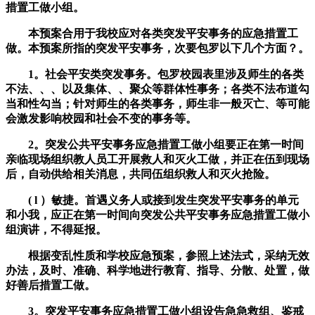
措置工做小组。
本预案合用于我校应对各类突发平安事务的应急措置工
做。本预案所指的突发平安事务，次要包罗以下几个方面？。
1。社会平安类突发事务。包罗校园表里涉及师生的各类
不法、、、以及集体、、聚众等群体性事务；各类不法布道勾
当和性勾当；针对师生的各类事务，师生非一般灭亡、等可能
会激发影响校园和社会不变的事务等。
2。突发公共平安事务应急措置工做小组要正在第一时间
亲临现场组织教人员工开展救人和灭火工做，并正在伍到现场
后，自动供给相关消息，共同伍组织救人和灭火抢险。
( l ）敏捷。首遇义务人或接到发生突发平安事务的单元
和小我，应正在第一时间向突发公共平安事务应急措置工做小
组演讲，不得延报。
根据变乱性质和学校应急预案，参照上述法式，采纳无效
办法，及时、准确、科学地进行教育、指导、分散、处置，做
好善后措置工做。
3。突发平安事务应急措置工做小组设告急急救组、鉴戒