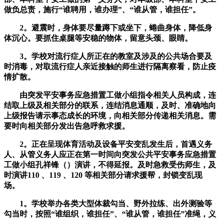
做负总责，施行“谁聘用，谁办理”、“谁从管，谁担任”。
2。避震时，身体要尽量蹲下或坐下，蜷曲身体，降低身
体沉心。要抓住桌腿等安稳的物体，留意头颈、眼睛。
3。学校对流行症人所正在的教室及涉及的公共场合要及
时消毒，对取流行症人亲近接触的师生进行隔离察看，防止疫
情扩散。
由突发平安事务应急措置工做小组指令相关人员构成，连
结取上级及相关部分的联系，连结消息通顺，及时、准确地向
上级报告请示事态成长的环境，向相关部分传递相关消息。需
要时向相关部分发出告急呼救求援。
2。正在呈现体育活动及设备平安变乱发生后，首遇义务
人、从管义务人应正在第一时间向突发公共平安事务应急措置
工做小组孔祥锋（）演讲，不得延报。及时急救受伤师生，及
时演讲110 、119 、120 等相关部分请求援帮，封锁变乱现
场。
1。学校举办各类大型体裁勾当、野外拉练、出外测验等
勾当时，按照“谁组织，谁担任”、“谁从管，谁担任”准绳，义