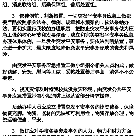
组、消息联络组、后勤保障组、善后处置组。
3。依律例范，判断措置。一切突发平安事务应急工做都
要严酷按照相关法令、律例、规章和本预案的，依法采纳办
法。要切实履行我校的办理职责，把防止突发平安事务做为应
急工做的核心环节和次要使命，成立和完美突发平安事务应急
办理体系体例。一旦发生突发平安事务，要依法判断措置，事
态进一步扩大，最大限度地降低突发平安事务形成的丧失和风
险。
由突发平安事务应急措置工做小组指令相关人员构成，做
好劝解、安抚、慰问等工做，妥帖处置善后事宜，消弭不不变
要素。
8。视其灾情及时将我校抗洪救灾环境，由突发公共平安
事务应急措置带领小组演讲上级从管部分请求援帮。
后勤办理人员应成立措置突发平安事务的物资储蓄，保障
物资充脚。物资、器材的无缺和可利用性，物资存放合理，物
资运输便当、平安。
3。做好应对学校各类突发事务的人力、物力和财力方面