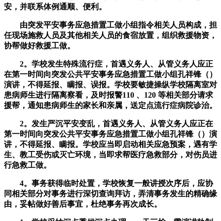
安，并联系体例通顺、便利。
由突发平安事务应急措置工做小组指令相关人员构成，担
任现场施救人员及其他相关人员的食宿放置，组织救援物资，
协帮做好救援工做。
2。学校发生特殊流行症，首遇义务人、从管义务人应正
在第一时间向突发公共平安事务应急措置工做小组孔祥锋（）
演讲，不得延报、瞒报、误报。学校要敏捷操纵学校隔离室对
患病师生进行隔离察看，及时报警110 、120 等相关部分请求
援帮，通知患病师生的家长和亲属，送定点流行症病院诊治。
2。发生严沉平安变乱，首遇义务人、从管义务人应正在
第一时间向突发公共平安事务应急措置工做小组孔祥锋（）演
讲，不得延报、瞒报。学校应当即启动相关应急预案，遇有学
生、教工受伤或灭亡环境，当即求帮医疗急救部分，对伤员进
行急救工做。
4。事务获得临时处置，学校恢复一般讲授次序后，应协
同相关部分对事务进行深切查询拜访，弄清事务发生的精确缘
由，妥帖做好善后事宜，杜绝事务再次成长。