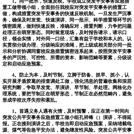
1。同一批示，快速反映。学校成立突发平安事务应急措
置工做带领小组，全面担任我校应对突发平安事务的措置工
做，构成措置突发平安事务的快速反映机制。一旦发生严沉事
务，确保及时发觉、快速演讲、同一批示、科学措置等环节的
慎密跟尾，做到快速反映，准确应对，措置判断，力争把问题
处理正在萌芽形态。同时留意现场，及时报告请示，请示口
径，领会实情，对外同一口径，汇集有益于学校和本人的。认
实贯彻分级办理、分级响应的准绳，把上级或相关部分同一批
示和分析协调同窗校应急措置慎密连系起来，按照突发平安事
务的严沉性、可控性、所需的资本、影响范畴等要素，分级设
定和启动应急预案。
4。防止为本，及时节制。立脚于防备、抓早、抓小，认
实开展矛盾胶葛的排查调处工做，强化消息的普遍收集和深层
研究判断，争取早发觉、早演讲、早节制、早处理。网格化办
理系统，要把节制正在萌芽形态，节制正在必然范畴内，避免
形成学校次序失控和紊乱。
1。首遇义务人遇有火情，及时预警，应正在第一时间向
突发公共平安事务应急措置工做小组孔祥锋（）演讲，不得延
报。正在接到演讲之后，学校当即启动应急预案，采纳堵截电
源、煤气等告急平安办法，避免继发性风险。突发公共平安事