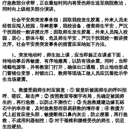
疗急救部分求帮，正在最短时间内将受伤师生送至病院救治，
同时向上级相关部分演讲。
社会平安类突发事务指：因取我校发生胶葛，外来人员未
经答应闯入校园，导衅惹事，我校设备，侵害师生平安，严沉
干扰我校一般讲授次序；因取师生发生胶葛，外来人员闯入校
园，居心，群体斗殴，危及师生平安，严沉干扰我校一般讲授
次序。社会平安类突发事务的措置应采纳如下办法。
1。突发地动时，师生如上课，应当即躲正在课桌下面，
待地动事后再敏捷、有序地撤离，以防有强余震。同时，当即
堵截电源等，并将教室门打开，确保出口通顺，防止地动形成
门窗错位变形，封锁出口。教师等现场工做人员应沉着批示学
生当场避震。
5。救援受困师生时应留意：① 留意听被困师生的呼叫招
呼、嗟叹、敲击声；② 按照教室等衡宇布局，先确定被困师
生的，再行急救，以防止不测伤亡；③ 先急救建建边缘瓦砾
石中的幸存者，及时急救那些容易获救的增存者；④ 救援方
式上起首应使头部，敏捷断根口鼻内灰尘，防止梗塞，再行急
救，不成用利器刨挖；⑤ 对于颈椎和腰椎受伤的师生，切忌
生拉硬抬。