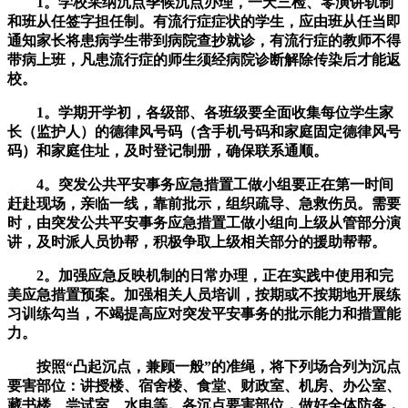
1。学校采纳沉点季候沉点办理，一天三检、零演讲轨制
和班从任签字担任制。有流行症症状的学生，应由班从任当即
通知家长将患病学生带到病院查抄就诊，有流行症的教师不得
带病上班，凡患流行症的师生须经病院诊断解除传染后才能返
校。
1。学期开学初，各级部、各班级要全面收集每位学生家
长（监护人）的德律风号码（含手机号码和家庭固定德律风号
码）和家庭住址，及时登记制册，确保联系通顺。
4。突发公共平安事务应急措置工做小组要正在第一时间
赶赴现场，亲临一线，靠前批示，组织疏导、急救伤员。需要
时，由突发公共平安事务应急措置工做小组向上级从管部分演
讲，及时派人员协帮，积极争取上级相关部分的援助帮帮。
2。加强应急反映机制的日常办理，正在实践中使用和完
美应急措置预案。加强相关人员培训，按期或不按期地开展练
习训练勾当，不竭提高应对突发平安事务的批示能力和措置能
力。
按照“凸起沉点，兼顾一般”的准绳，将下列场合列为沉点
要害部位：讲授楼、宿舍楼、食堂、财政室、机房、办公室、
藏书楼、尝试室、水电等。各沉点要害部位，做好全体防备，