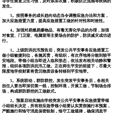
导学生留意卫生习惯，及时添加衣服，积极防止流感等疾病的
发生。
5。按照事务的成长趋向动态当令调整应急办法和方案，
加大应急措置力度，提高应急措置工做的针对性和时效性。
4。加强对易燃易爆物品、有毒无害化学品的办理，加强
对食堂、门卫室、电脑室等主要场合的防护，防洪减灾成功进
行。
1。上级防洪抗汛预告后，突发公共平安事务应急措置工
做小组敏捷到位，各施其责，有组织，有次序地将分散到较平
安地段。带领小组当即进入临和形态，依法发布相关动静和警
报，组织各项防洪抗汛工做。正在师生平安的前提下，尽最大
限度地学校财富将贵沉物质设备转移到平安地带。
5。系统联动，群防群控。发生突发平安事务后，各相关
担任人要当即深切第一线，控制环境，开展工做，节制场合排
场，构成群防群控的工做款式。
2。预案启动实施由学校突发公共平安事务应急措置带领
小组组长决定，所有校应急带领小组要认实贯彻施行本预案，
严酷施行和恪守消息保密轨制，恪守工做规律，确保消息平