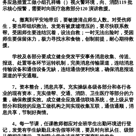
务应急措置工做小组孔祥锋（）视火警环境，向、消防119 批
示核心报警，需要时向医疗急救部分120 演讲救援。
4。撤离到平安地带后，要敏捷清点师生人数。对受伤师
生，要当即组织救治。发觉有被废墟埋压的，要尽快联系救
帮。受困师生要连结沉着，设法自救；一时无法出险时，受困
师生要保留体力，极力寻找水和食物，创制前提，耐心期待救
援。
学校及各部分要成立健全突发平安事务消息收集、传送、
报送、处置等各环节运转机制，完美消息传输渠道，连结消息
传输设备和通信设备无缺，连结通信便利快速，确保消息报送
渠道的平安通顺。
7。资本整合，消息共享。充实操纵各级各部分和各行各
业的现有资本，充实借帮、交通、消防、卫生医疗等部分的力
量，确保救援实效。成立健全应急通信联络系统，使上级从管
部分和我校的应急工做机构之间实现收集互联，通信通顺，消
息共享，节制好舆情。
4。每一节课，任课教师都应对全班学生出勤环境进行登
记，发觉有学生缺勤且未告假等环境，要及时向班从任、级部