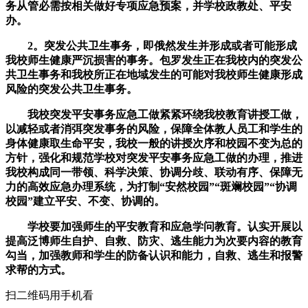
务从管必需按相关做好专项应急预案，并学校政教处、平安
办。
2。突发公共卫生事务，即俄然发生并形成或者可能形成
我校师生健康严沉损害的事务。包罗发生正在我校内的突发公
共卫生事务和我校所正在地域发生的可能对我校师生健康形成
风险的突发公共卫生事务。
我校突发平安事务应急工做紧紧环绕我校教育讲授工做，
以减轻或者消弭突发事务的风险，保障全体教人员工和学生的
身体健康取生命平安，我校一般的讲授次序和校园不变为总的
方针，强化和规范学校对突发平安事务应急工做的办理，推进
我校构成同一带领、科学决策、协调分歧、联动有序、保障无
力的高效应急办理系统，为打制“安然校园”“斑斓校园”“协调
校园”建立平安、不变、协调的。
学校要加强师生的平安教育和应急学问教育。认实开展以
提高泛博师生自护、自救、防灾、逃生能力为次要内容的教育
勾当，加强教师和学生的防备认识和能力，自救、逃生和报警
求帮的方式。
扫二维码用手机看