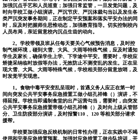
加强沉点手艺和人员巡查；加强日常监管，一旦发觉问题，及
时向学校工做小组演讲。严沉节庆、严沉体裁勾当以及发生各
类严沉突发事务期间，正在制定平安预案和落实平安办法的同
时，应及时把握师生思惟动态，加强教育指导。切实控制校内
人员布局，亲近留意校内沉点生齿的动向。
2。学校带领及班从任每天要关心气候预告消息，及时控
制气候环境，碰到大雪、大风、大雨等特殊气候，应及时通知
学生及家长，确保学生上学、下学途中平安。需要时，学校应
矫捷采纳临时放假等办法，无效防止不测变乱的发生。正在呈
现大雪、大风、大雨等特殊气候，学校相关部分留意放哨，及
时发觉平安现患。
1。食物中毒平安变乱呈现时，首遇义务人应正在第一时
间向突发公共平安事务应急措置工做小组孔祥锋（）演讲，不
得延报。学校当即遏制食堂的出产运营勾当，需要时，由突发
公共平安事务应急措置带领小组孔祥锋（）及时向上级从管部
分、卫生防疫部分演讲，及时报警110 、120 等相关部分请求
援帮。
学校要加强应急反映机制的日常性办理，正在实践中不竭
使用和完美应急措置预案。加强对应急措置工做步队培训，开