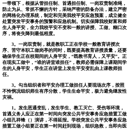
一带领下，根据从管担任制、首遇担任制、一岗双责制准绳，
防止为从、常抓不懈的方针，采纳严密的防备办法，建立严密
的网格化办理系统，制定和完美我校平安应急预案，成立健全
处置突发平安事务的预警和应急机制。切实保障我校财富和师
生人身平安，全力我校平安不变和一般的讲授、工做、糊口次
序，将丧失降到最低程度。
3。一岗双责制，就是教职工正在学校一般教育讲授次
序、苦守本职工做岗亭的同时，既要提高教育讲授质量，还要
确保学生正在校期间的人身平安，“既教书育人，又平安”。正
在现实工做中，“谁的讲堂谁担任”，教师必需保障上课期间学
生的人身平安，学生正在讲堂上发生平安变乱由上课教师担
任。
3。勾当组织者和平安办理工做担任人要现场次序，按照
不怜悯况组织师生有序分散，学生生命平安，极力避免继发性
灾祸。
1。发生恶通变乱，发生学生、教工灭亡、受伤等环境，
首遇义务人应正在第一时间向突发公共平安事务应急措置工做
小组孔祥锋（）演讲，不得延报。学校突发公共平安事务应急
措置工做小组要正在第一时间赶到现场，组织急救，当即向医