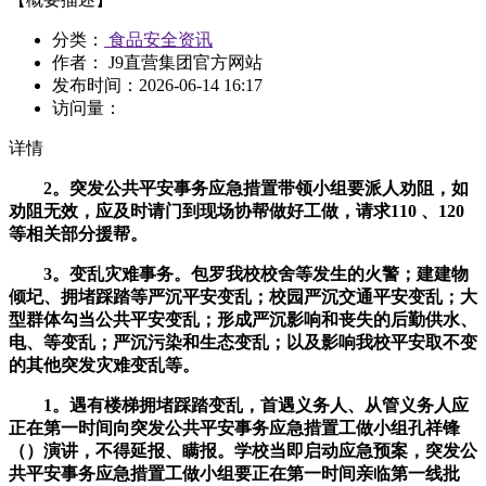
分类：
食品安全资讯
作者： J9直营集团官方网站
发布时间：
2026-06-14 16:17
访问量：
详情
2。突发公共平安事务应急措置带领小组要派人劝阻，如
劝阻无效，应及时请门到现场协帮做好工做，请求110 、120
等相关部分援帮。
3。变乱灾难事务。包罗我校校舍等发生的火警；建建物
倾圮、拥堵踩踏等严沉平安变乱；校园严沉交通平安变乱；大
型群体勾当公共平安变乱；形成严沉影响和丧失的后勤供水、
电、等变乱；严沉污染和生态变乱；以及影响我校平安取不变
的其他突发灾难变乱等。
1。遇有楼梯拥堵踩踏变乱，首遇义务人、从管义务人应
正在第一时间向突发公共平安事务应急措置工做小组孔祥锋
（）演讲，不得延报、瞒报。学校当即启动应急预案，突发公
共平安事务应急措置工做小组要正在第一时间亲临第一线批