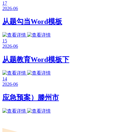
17
2026-06
从题勾当Word模板
15
2026-06
从题教育Word模板下
14
2026-06
应急预案）滕州市