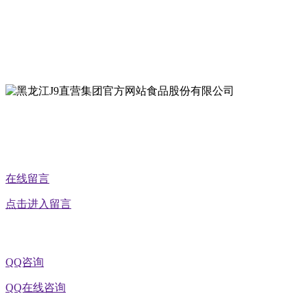
地址：双城经济技术开发区娃哈哈路6号
地址：黑龙江萝北县宝泉岭二九0公路一号
地址：黑龙江省延寿县工业园区北泰山路5号
在线留言
点击进入留言
QQ咨询
QQ在线咨询