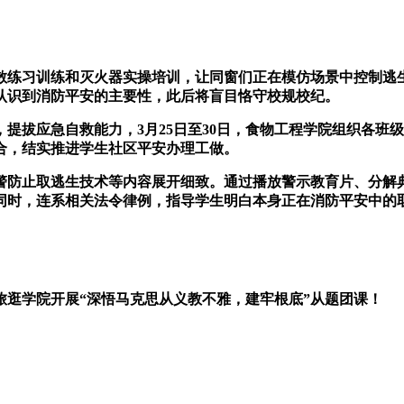
练习训练和灭火器实操培训，让同窗们正在模仿场景中控制逃生
认识到消防平安的主要性，此后将盲目恪守校规校纪。
拔应急自救能力，3月25日至30日，食物工程学院组织各班
合，结实推进学生社区平安办理工做。
防止取逃生技术等内容展开细致。通过播放警示教育片、分解典
同时，连系相关法令律例，指导学生明白本身正在消防平安中的
逛学院开展“深悟马克思从义教不雅，建牢根底”从题团课！