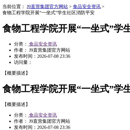
当前位置：
J9直营集团官方网站
>
食品安全资讯
>
食物工程学院开展“一坐式”学生社区消防平安
食物工程学院开展“一坐式”学
分类：
食品安全资讯
作者： J9直营集团官方网站
发布时间：
2026-07-08 23:36
访问量：
【概要描述】
食物工程学院开展“一坐式”学
【概要描述】
分类：
食品安全资讯
作者： J9直营集团官方网站
发布时间：
2026-07-08 23:36