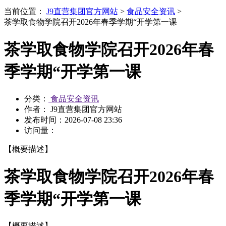
当前位置：
J9直营集团官方网站
>
食品安全资讯
>
茶学取食物学院召开2026年春季学期“开学第一课
茶学取食物学院召开2026年春
季学期“开学第一课
分类：
食品安全资讯
作者： J9直营集团官方网站
发布时间：
2026-07-08 23:36
访问量：
【概要描述】
茶学取食物学院召开2026年春
季学期“开学第一课
【概要描述】