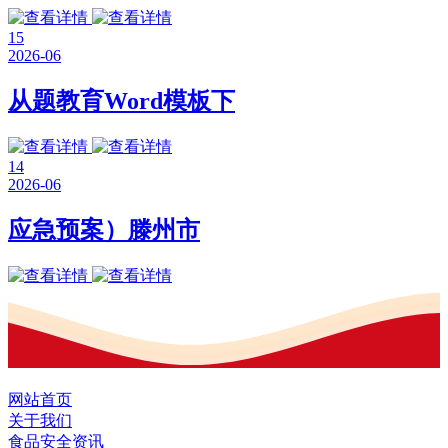
15
2026-06
从题教育Word模板下
14
2026-06
应急预案）滕州市
网站首页
关于我们
食品安全资讯