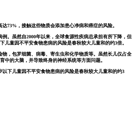
达73%，接触这些物质会添加患心净病和癌症的风险。
。虽然自2000年以来，全球食源性疾病总承担有所下降，但
以下儿童因不平安食物患病的风险是春秋较大儿童和的约3倍。
风险物，包罗细菌、病毒、寄生虫和化学物质等。虽然长儿仅占全
发育中的大脑，并导致终身的神经系统等方面问题。
5岁以下儿童因不平安食物患病的风险是春秋较大儿童和的约3