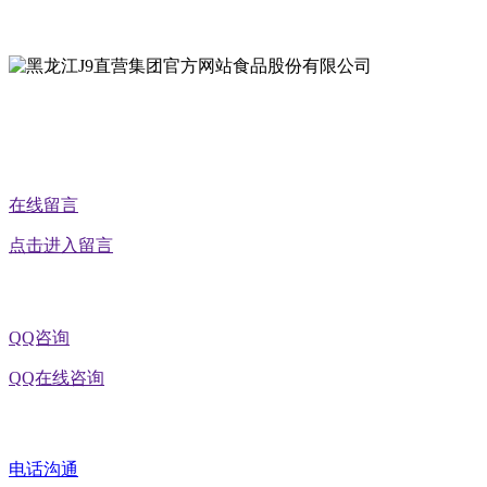
地址：黑龙江省延寿县工业园区北泰山路5号
在线留言
点击进入留言
QQ咨询
QQ在线咨询
电话沟通