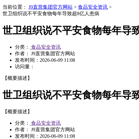
当前位置：
J9直营集团官方网站
>
食品安全资讯
>
世卫组织说不平安食物每年导致超8亿人患病
世卫组织说不平安食物每年导致
分类：
食品安全资讯
作者： J9直营集团官方网站
发布时间：
2026-06-09 11:08
访问量：
【概要描述】
世卫组织说不平安食物每年导致
【概要描述】
分类：
食品安全资讯
作者： J9直营集团官方网站
发布时间：
2026-06-09 11:08