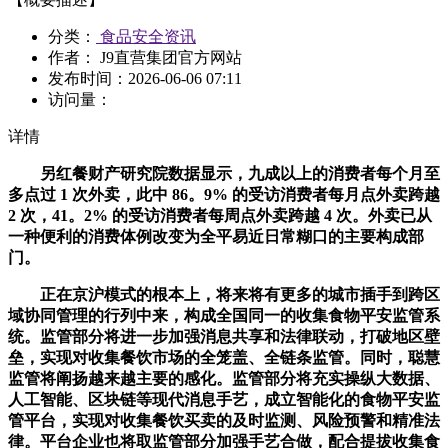
分类：
食品安全资讯
作者： J9直营集团官方网站
发布时间：
2026-06-06 07:11
访问量：
详情
另红餐财产研究院数据显示，九成以上的消费者每个月至
多点过 1 次外卖，此中 86。9% 的受访消费者每月点外卖跨越
2 次，41。2% 的受访消费者每周点外卖跨越 4 次。外卖已从
一种便利的消费体例改变为全平易近日常糊口的主要构成部
门。
正在京沪模式的根本上，将来将有更多的城市插手到跨区
域协同管理的行列中来，构成全国同一的收集食物平安监管系
统。监管部分将进一步加强消息共享和法律联动，打破地区壁
垒，实现对收集餐饮市场的全笼盖、全链条监管。同时，聪慧
监管将阐扬越来越主要的感化。监管部分将充实操纵大数据、
人工智能、区块链等现代消息手艺，成立智能化的食物平安监
管平台，实现对收集餐饮买卖的及时监测、风险预警和精准法
律。平台企业也将取监管部分加强手艺合做，配合提拔收集食