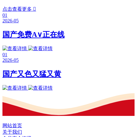
点击查看更多

01
2026-05
国产免费A∨正在线
01
2026-05
国产又色又猛又黄
网站首页
关于我们