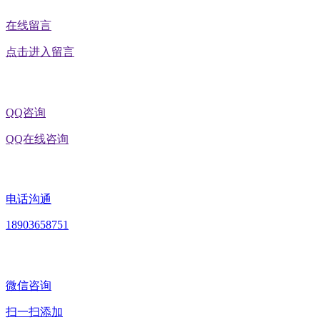
在线留言
点击进入留言
QQ咨询
QQ在线咨询
电话沟通
18903658751
微信咨询
扫一扫添加