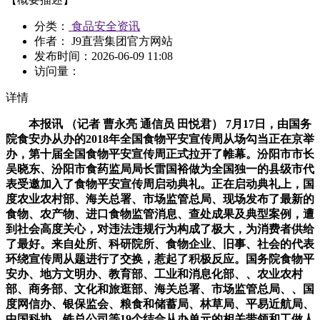
分类：
食品安全资讯
作者： J9直营集团官方网站
发布时间：
2026-06-09 11:08
访问量：
详情
本报讯 （记者 曹永亮 通信员 田悦君） 7月17日，由国务
院食安办从办的2018年全国食物平安宣传周从场勾当正在京举
办，第十届全国食物平安宣传周正式拉开了帷幕。汾阳市市长
吴晓东、汾阳市食药监局局长雷国裕做为全国独一的县级市代
表受邀加入了食物平安宣传周启动典礼。正在启动典礼上，国
度农业农村部、海关总署、市场监管总局、现场发布了最新的
食物、农产物、进口食物监管消息、查处成果及典型案例，遭
到社会高度关心，对违法违规行为构成了极大，为消费者供给
了最好。来自处所、科研院所、食物企业、旧事、社会的代表
环绕宣传周从题进行了交换，惹起了积极反应。国务院食物平
安办、地方文明办、教育部、工业和消息化部、、农业农村
部、商务部、文化和旅逛部、海关总署、市场监管总局、、国
度网信办、银保监会、粮食和储蓄局、林草局、平易近航局、
中国科协、铁总公司等19个结合从办单元的相关带领和工做人