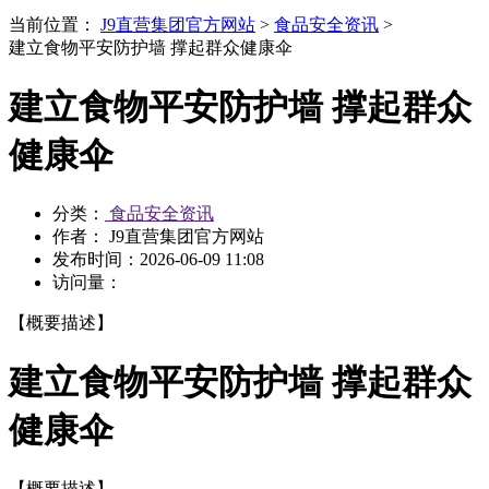
当前位置：
J9直营集团官方网站
>
食品安全资讯
>
建立食物平安防护墙 撑起群众健康伞
建立食物平安防护墙 撑起群众
健康伞
分类：
食品安全资讯
作者： J9直营集团官方网站
发布时间：
2026-06-09 11:08
访问量：
【概要描述】
建立食物平安防护墙 撑起群众
健康伞
【概要描述】