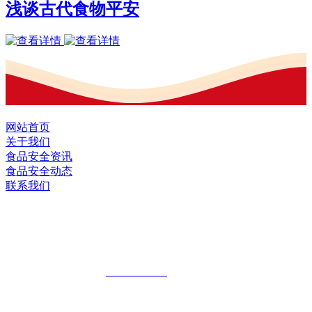
浅谈古代食物平安
网站首页
关于我们
食品安全资讯
食品安全动态
联系我们
黑龙江J9直营集团官方网站食品股份有限
公司
全国统一客服热线：
18903658751
地址：哈尔滨南岗区红旗满族乡科技园区