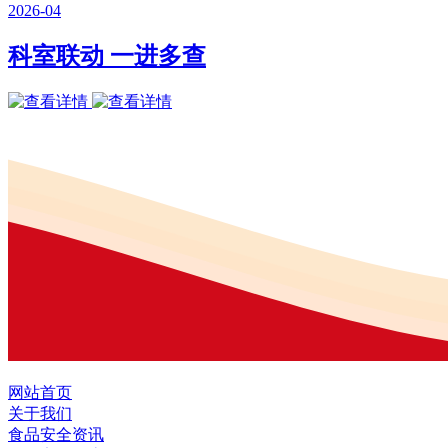
2026-04
科室联动 一进多查
网站首页
关于我们
食品安全资讯