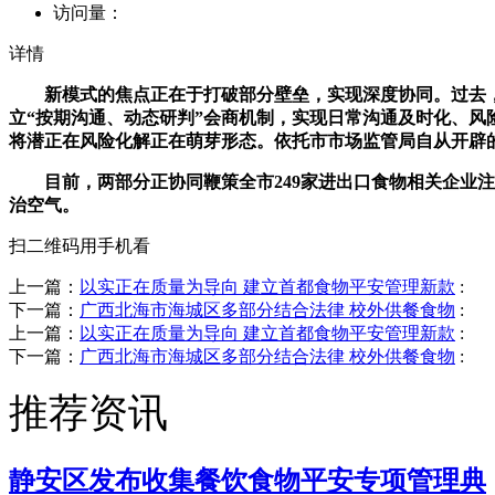
访问量：
详情
新模式的焦点正在于打破部分壁垒，实现深度协同。过去，
立“按期沟通、动态研判”会商机制，实现日常沟通及时化、
将潜正在风险化解正在萌芽形态。依托市市场监管局自从开辟
目前，两部分正协同鞭策全市249家进出口食物相关企业注册
治空气。
扫二维码用手机看
上一篇：
以实正在质量为导向 建立首都食物平安管理新款
:
下一篇：
广西北海市海城区多部分结合法律 校外供餐食物
:
上一篇：
以实正在质量为导向 建立首都食物平安管理新款
:
下一篇：
广西北海市海城区多部分结合法律 校外供餐食物
:
推荐资讯
静安区发布收集餐饮食物平安专项管理典