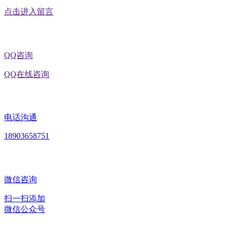
点击进入留言
QQ咨询
QQ在线咨询
电话沟通
18903658751
微信咨询
扫一扫添加
微信公众号