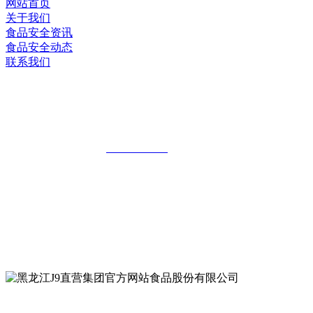
网站首页
关于我们
食品安全资讯
食品安全动态
联系我们
黑龙江J9直营集团官方网站食品股份有限
公司
全国统一客服热线：
18903658751
地址：哈尔滨南岗区红旗满族乡科技园区
地址：双城经济技术开发区娃哈哈路6号
地址：黑龙江萝北县宝泉岭二九0公路一号
地址：黑龙江省延寿县工业园区北泰山路5号
公众号二维码