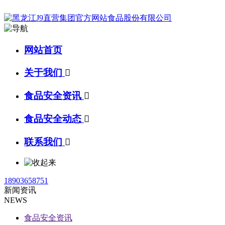
网站首页
关于我们

食品安全资讯

食品安全动态

联系我们

18903658751
新闻资讯
NEWS
食品安全资讯