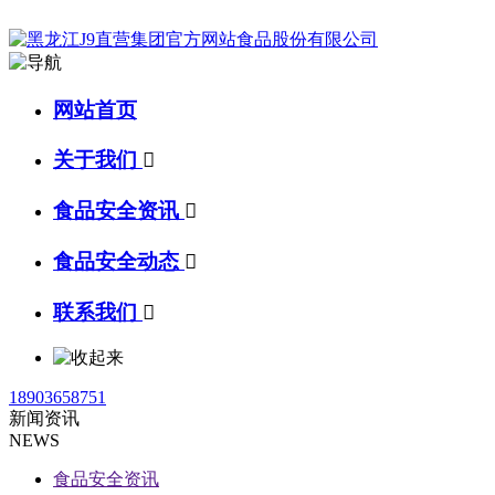
网站首页
关于我们

食品安全资讯

食品安全动态

联系我们

18903658751
新闻资讯
NEWS
食品安全资讯