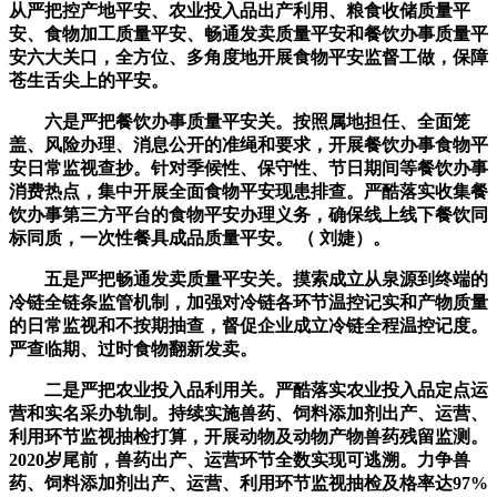
从严把控产地平安、农业投入品出产利用、粮食收储质量平
安、食物加工质量平安、畅通发卖质量平安和餐饮办事质量平
安六大关口，全方位、多角度地开展食物平安监督工做，保障
苍生舌尖上的平安。
六是严把餐饮办事质量平安关。按照属地担任、全面笼
盖、风险办理、消息公开的准绳和要求，开展餐饮办事食物平
安日常监视查抄。针对季候性、保守性、节日期间等餐饮办事
消费热点，集中开展全面食物平安现患排查。严酷落实收集餐
饮办事第三方平台的食物平安办理义务，确保线上线下餐饮同
标同质，一次性餐具成品质量平安。 （ 刘婕）。
五是严把畅通发卖质量平安关。摸索成立从泉源到终端的
冷链全链条监管机制，加强对冷链各环节温控记实和产物质量
的日常监视和不按期抽查，督促企业成立冷链全程温控记度。
严查临期、过时食物翻新发卖。
二是严把农业投入品利用关。严酷落实农业投入品定点运
营和实名采办轨制。持续实施兽药、饲料添加剂出产、运营、
利用环节监视抽检打算，开展动物及动物产物兽药残留监测。
2020岁尾前，兽药出产、运营环节全数实现可逃溯。力争兽
药、饲料添加剂出产、运营、利用环节监视抽检及格率达97%