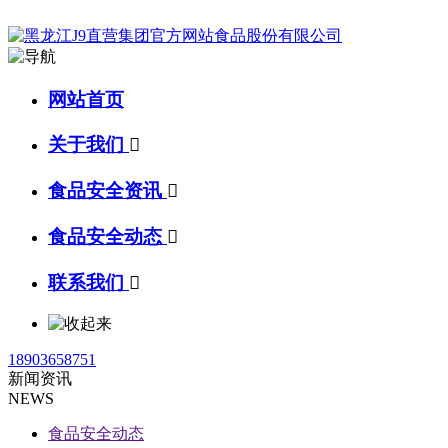
网站首页
关于我们

食品安全资讯

食品安全动态

联系我们

18903658751
新闻资讯
NEWS
食品安全动态