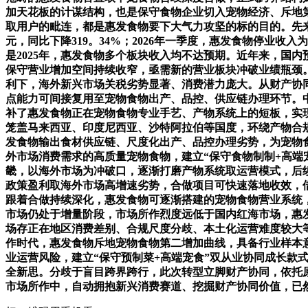
加天花板的计谋结构，也是保守食物企业切入宠物经济、斥地
取用户的毗连，都是惠发食物要下大气力攻坚的标的目的。先来看几
元，同比下降319。34%；2026年一季度，惠发食物停业收入
是2025年，惠发食物多个板块收入均不达预期。近年来，国
保守营业增加空间持续收窄，亟需新的营业板块冲破业绩瓶颈。以
利下，海外新兴市场关税劣势显著、消费潜力庞大。从财产协
点能力可间接复用至宠物食物出产、品控、供应链办理环节。
补了惠发食物正在宠物食物专业手艺、产物系统上的短板，实
笼盖马来西亚、印度尼西亚、沙特阿拉伯等国度，环绕产物合
发食物输出食材供应链、尺度化出产、品控办理劣势，为宠物
外市场消费需求的高质量宠物食物，建立“保守食物制制+高
畿，以海外市场为冲破口，逐渐打磨产物系统取运营模式，后
政策盈利取海外市场高增速劣势，合做项目可快速落地收效，
跟着合做持续深化，惠发食物可逐渐搭建的宠物食物营业系统
市场仍处于增量阶段，市场所作烈度远低于国内红海市场，惠
场存正在地区消费差别、合规尺度分歧、本土化运营难度较大
作时代，惠发食物斥地宠物食物第二增加曲线，具备行业样本
业运营风险，建立“保守预制菜+高端宠食”双从业协同成长
全新思。分歧于盲目跨界跨行，此次转型立脚财产协同，依托
市场所作中，自动拥抱新兴消费赛道、挖掘财产协同价值，已