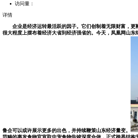
访问量：
详情
企业是经济运转最活跃的因子。它们创制着无限财富，更鞭
很大程度上摆布着经济大省到经济强省的。今天，凤凰网山东
鲁企可以或许展示更多的出色，并持续鞭策山东经济量变。
范畴的惠发食物官宣取中宠食物告竣深度合做，正式跨界结构