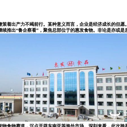
策着出产力不竭前行。某种意义而言，企业是经济成长的但愿。
继续推出“鲁企察看”，聚焦总部位于的惠发食物。非论是亦或是
宠物食物赛道，沉点开辟东南亚等海外市场。深刻来看，此次跨