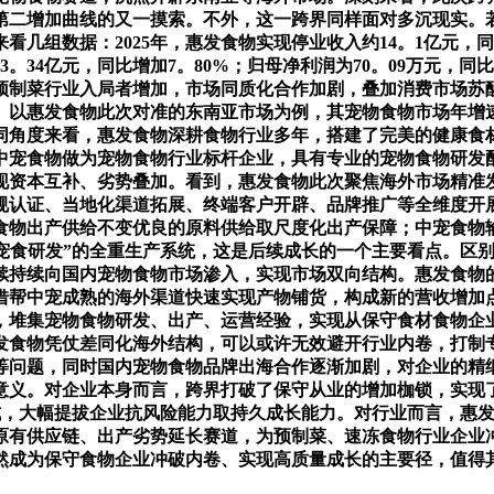
第二增加曲线的又一摸索。不外，这一跨界同样面对多沉现实。
组数据：2025年，惠发食物实现停业收入约14。1亿元，同比削
为3。34亿元，同比增加7。80%；归母净利润为70。09万元，
内预制菜行业入局者增加，市场同质化合作加剧，叠加消费市场
惠发食物此次对准的东南亚市场为例，其宠物食物市场年增速达15
同角度来看，惠发食物深耕食物行业多年，搭建了完美的健康食
中宠食物做为宠物食物行业标杆企业，具有专业的宠物食物研发
现资本互补、劣势叠加。看到，惠发食物此次聚焦海外市场精准
规认证、当地化渠道拓展、终端客户开辟、品牌推广等全维度开
食物出产供给不变优良的原料供给取尺度化出产保障；中宠食物
端宠食研发”的全重生产系统，这是后续成长的一个主要看点。区
续持续向国内宠物食物市场渗入，实现市场双向结构。惠发食物的
借帮中宠成熟的海外渠道快速实现产物铺货，构成新的营收增加
，堆集宠物食物研发、出产、运营经验，实现从保守食材食物企
发食物凭仗差同化海外结构，可以或许无效避开行业内卷，打制
等问题，同时国内宠物食物品牌出海合作逐渐加剧，对企业的精
意义。对企业本身而言，跨界打破了保守从业的增加枷锁，实现
款式，大幅提拔企业抗风险能力取持久成长能力。对行业而言，惠
原有供应链、出产劣势延长赛道，为预制菜、速冻食物行业企业
然成为保守食物企业冲破内卷、实现高质量成长的主要径，值得