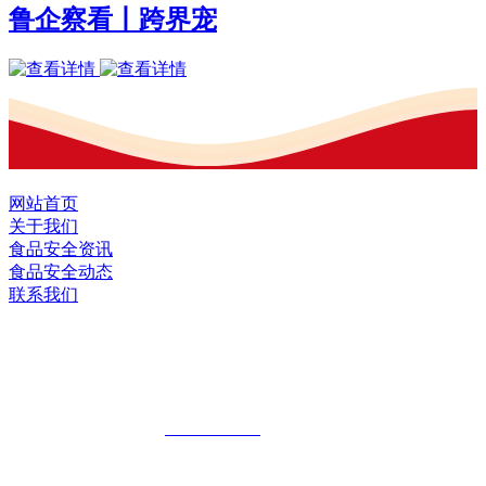
鲁企察看丨跨界宠
网站首页
关于我们
食品安全资讯
食品安全动态
联系我们
黑龙江J9直营集团官方网站食品股份有限
公司
全国统一客服热线：
18903658751
地址：哈尔滨南岗区红旗满族乡科技园区