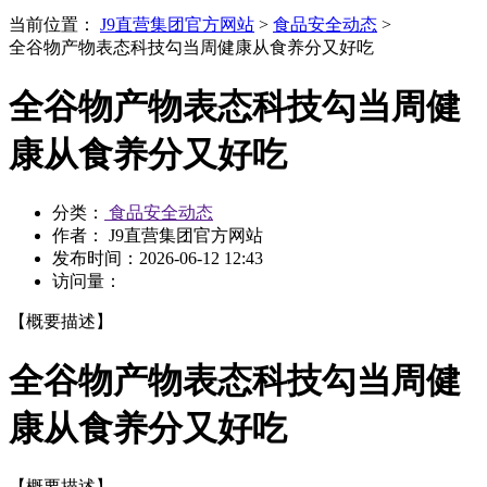
当前位置：
J9直营集团官方网站
>
食品安全动态
>
全谷物产物表态科技勾当周健康从食养分又好吃
全谷物产物表态科技勾当周健
康从食养分又好吃
分类：
食品安全动态
作者： J9直营集团官方网站
发布时间：
2026-06-12 12:43
访问量：
【概要描述】
全谷物产物表态科技勾当周健
康从食养分又好吃
【概要描述】