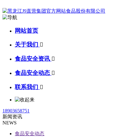
网站首页
关于我们

食品安全资讯

食品安全动态

联系我们

18903658751
新闻资讯
NEWS
食品安全动态