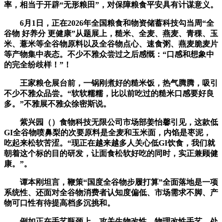
率，相当于开辟“无形粮田”，对保障粮食平安具有计谋意义。
6月1日，正在2026年全国粮食和物资储蓄科技勾当周“全
谷物 好养分 更健康”从题展上，糙米、全麦、燕麦、青稞、玉
米、薏米等全谷物原料以及全谷物点心、速食粥、燕麦脆麦片
等产物集中表态。不少不雅众尝过之后感慨：“口感和想象中
的完全纷歧样！”！
王家粮仓展台前，一锅刚煮好的糙米饭，热气腾腾，吸引
不少不雅众品尝。“软软糯糯，比以前吃过的糙米口感要好良
多。”不雅展不雅众徐密斯说。
紫兴园（）食物科技无限公司市场部姜怡馨引见，这款低
GI全谷物喷鼻梨的次要原料是全麦和玉米面，内馅是枣泥，
吃起来松软苦涩。“现正在越来越多人关心低GI饮食，我们就
朝着这个标的目的研发，让面食松软好吃的同时，实正兼顾健
康。”。
谭本刚坦言，鞭策“国度全谷物步履打算”全面落地是一项
系统性、还面对全谷物消费者认知度偏低、市场需求不脚、产
物可口性有待提高档多沉挑和。
例如正在手艺瓶颈上，攻关生物改性、物理改性手艺，处