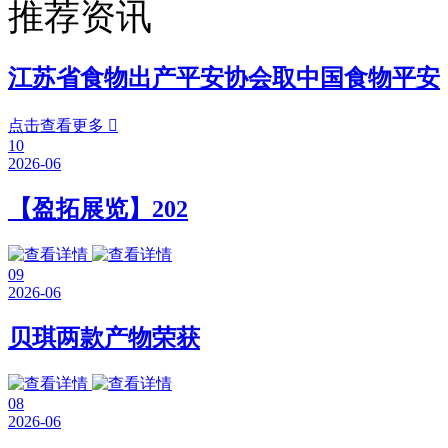
推荐资讯
江苏省食物出产平安协会取中国食物平安
点击查看更多

10
2026-06
【盈拓展览】202
09
2026-06
贝琪两款产物荣获
08
2026-06