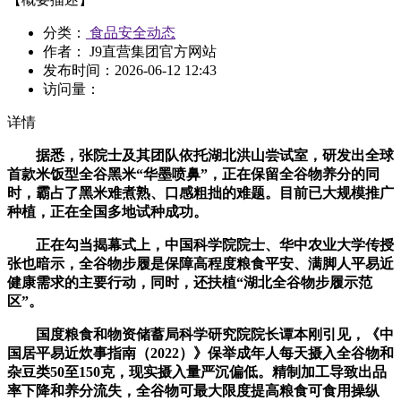
分类：
食品安全动态
作者： J9直营集团官方网站
发布时间：
2026-06-12 12:43
访问量：
详情
据悉，张院士及其团队依托湖北洪山尝试室，研发出全球
首款米饭型全谷黑米“华墨喷鼻”，正在保留全谷物养分的同
时，霸占了黑米难煮熟、口感粗拙的难题。目前已大规模推广
种植，正在全国多地试种成功。
正在勾当揭幕式上，中国科学院院士、华中农业大学传授
张也暗示，全谷物步履是保障高程度粮食平安、满脚人平易近
健康需求的主要行动，同时，还扶植“湖北全谷物步履示范
区”。
国度粮食和物资储蓄局科学研究院院长谭本刚引见，《中
国居平易近炊事指南（2022）》保举成年人每天摄入全谷物和
杂豆类50至150克，现实摄入量严沉偏低。精制加工导致出品
率下降和养分流失，全谷物可最大限度提高粮食可食用操纵