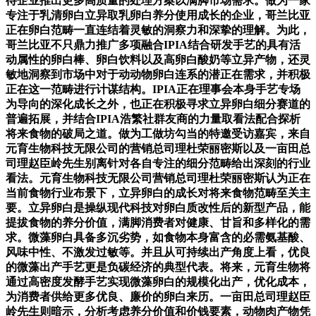
待企业推出更多高质量的处理方案以满脚市场需求。做为一家
专注于乳清卵白立异取乳卵白养分使用成长的企业，哥兰比亚
正在卵白范畴一直连结着灵敏的洞察力和深挚的理解。为此，
哥兰比亚不只鼎力推广多项融合IPIA结合研发手艺的具有活
动属性的卵白棒、卵白饮料以及高卵白酸奶等立异产物，还灵
敏地洞察到市场中对于动动物卵白连系的潜正在需求，并积极
正在这一范畴进行计谋结构。IPIA正在理事会本身手艺专场
为导向的深化成长之外，也正在积极寻求立异卵白细分赛道的
普遍拓展，并结合IPIA浩繁社群友商的力量取看法配合探析
将来食物的破局之道。做为工做坊勾当的特邀受访嘉宾，来自
元育生物科技无限公司的营销总司理杜荣丽密斯以及一亩田总
司理赵臣岭先生别离针对各自专注的细分范畴给出深刻的行业
看法。元育生物科技无限公司营销总司理杜荣丽密斯认为正在
当前食物行业布景下，立异卵白的成长对将来食物范畴至关主
要。立异卵白是操纵现代科技对卵白质改性后的新型产品，能
提拔食物的养分价值，满脚消费者对健康、甘旨和多样化的需
求。微藻卵白具备多沉劣势，如食物本身富含的必需氨基酸、
风味中性、不激发过敏等。并且从可持续出产角度上看，优良
的微藻出产手艺更是负碳经济的典型代表。将来，元育生物将
通过高密度发酵手艺实现微藻卵白的规模化出产，优化成本，
为消费者供给更多优良、廉价的卵白来历。一亩田总司理赵臣
岭先生则暗示，分析考虑养分价值和价钱要素，动物肉产物凭