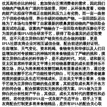
仗其高性价比的特征，愈加契合泛博消费者的需求，因此我们
动物肉产物具有广漠的市场前景。同时，从环保角度看，动物
肉财产比拟保守养殖正在能耗和压力上有劣势。而一亩一曲努
力于供给价钱合理、养分丰硕的动物肉产物。一亩田团队还出
格为了本场勾当赞帮了自家最新的喷鼻麦筋动物肉产物供取会
嘉宾试吃品鉴。该素肉产物融合了一亩田取布勒挤压膨化手艺
为首的多项IPIA结合研发手艺，获得了取会嘉宾的必定取赞
同。这不只是立异卵白财产链良性生态合做的缩影，更是
IPIA社群友商企业对相互诚信合做、配合前进的最好证明。
生齿增加、天气变化、资本耗竭、食物丧失和华侈以及人们日
益增加的对夸姣糊口的神驰对将来食物提出了严峻的挑和，摸
索立异卵白成长的科学路子，是不成的时代。对此，诺和新元
亚太区首席科学家吴文平博士对动物基赛道的成长前景持乐不
雅立场，亦认为将来精准发酵范畴具有显著成长潜力，通过使
用精准发酵手艺出产功能性替代卵白，可无效推进消费者健康
程度的提拔以及生态可持续成长。正在吴文平博士看来，生物
手艺做为立异卵白范畴的焦点要素，其前进取成长离不开各方
的协同合做，配合探索切实无效的处理方案。IPIA做为立异
卵白的分析性财产平台，其倡议、成长又有时代的需要性和必
然性。若何使用好IPIA这一优良财产生态平台，联手上下逛
友商配合打制更多将来食物精品，是所有IPIA的配合关心取