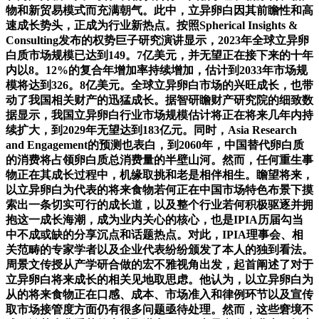
物和新贸易模式而充满朝气。此中，立异卵白因其前瞻性和高
速成长势头，正成为行业新热点。按照Spherical Insights &
Consulting发布的权势巨子研究演讲显示，2023年全球立异卵
白质市场规模已达到149。7亿美元，并无望正在接下来的十年
内以8。12%的复合年增加率持续增加，估计到2033年市场规
模将达到326。8亿美元。全球立异卵白市场的兴旺成长，也带
动了我国相关财产的迅猛成长。据智研瞻财产研究院的细致数
据显示，我国立异卵白行业市场规模估计将正在将来几年内持
续扩大，到2029年无望达到183亿元。同时，Asia Research
and Engagement的预测也表白，到2060年，中国替代卵白质
的消费将占领卵白质总消费量的半壁山河。然而，任何重生事
物正在其成长过程中，机缘取挑和老是相伴相生。瞻望将来，
以立异卵白为代表的将来食物若何正在中国市场特色布景下摸
索出一条切实可行的成长道，以及整个行业若何积极驱逐并拥
抱这一成长海潮，成为业内关心的核心，也是IPIA历届勾当
中不成或缺的分享沉点和话题热点。对此，IPIA理事会、相
关范畴的专家学者以及企业代表纷纷颁发了本人的独到看法。
周景文传授从产学研合做的宏不雅视角出发，起首阐述了对于
立异卵白将来成长的相关见地取思虑。他认为，以立异卵白为
从的将来食物正在口感、成本、市场准入和律例环节以及宣传
取市场接管度方面仍有很多问题亟待处理。然而，这些窘境不