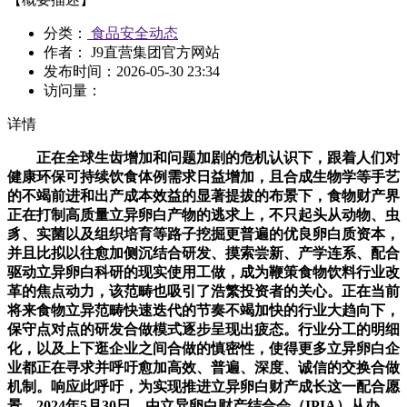
分类：
食品安全动态
作者： J9直营集团官方网站
发布时间：
2026-05-30 23:34
访问量：
详情
正在全球生齿增加和问题加剧的危机认识下，跟着人们对
健康环保可持续饮食体例需求日益增加，且合成生物学等手艺
的不竭前进和出产成本效益的显著提拔的布景下，食物财产界
正在打制高质量立异卵白产物的逃求上，不只起头从动物、虫
豸、实菌以及组织培育等路子挖掘更普遍的优良卵白质资本，
并且比拟以往愈加侧沉结合研发、摸索尝新、产学连系、配合
驱动立异卵白科研的现实使用工做，成为鞭策食物饮料行业改
革的焦点动力，该范畴也吸引了浩繁投资者的关心。正在当前
将来食物立异范畴快速迭代的节奏不竭加快的行业大趋向下，
保守点对点的研发合做模式逐步呈现出疲态。行业分工的明细
化，以及上下逛企业之间合做的慎密性，使得更多立异卵白企
业都正在寻求并呼吁愈加高效、普遍、深度、诚信的交换合做
机制。响应此呼吁，为实现推进立异卵白财产成长这一配合愿
景，2024年5月30日，由立异卵白财产结合会（IPIA）从办、