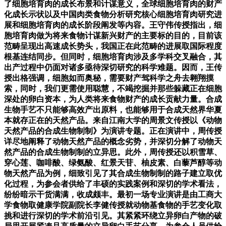
了细胞培育肉的成长布景和计谋意义，全球细胞培育肉的财产
化成长示状以及中国肉类食物分析研究核心细胞培育肉研究进
展和细胞培育肉的成长阶段阐发等内容。王守伟传授指出，细
胞培育肉做为将来食物计谋新兴财产的主要标的目的，目前该
范畴呈现出高速成长势头，我国正在此范畴的进展取国际程度
根基连结同步。但同时，细胞培育肉涉及多学科交叉融合，其
出产过程中仍面对诸多亟待深切研究的科学难题。因而，王传
授出格强调，细胞如而奥秘，需要财产驾科学之舟去翱翔摸
索，同时，我们更需使用聪慧，不竭挖掘并那些躲藏正在细胞
深处的卵白资本，为人类将来食物财产的成长贡献力量。合成
生物手艺不只能够高效产出原料，也能够用于合成天然界华夏
本就存正在的天然产品。来自江南大学的周景文传授以《动物
天然产品的合成生物制制》为演讲专题。正在演讲中，周传授
详尽地阐释了动物天然产品的概念劣势，并深切分解了动物天
然产品的合成生物制制的立异思。此外，周传授还以积雪草、
穿心莲、咖啡酸、绿氨酸、红景天苷、柚皮素、白藜芦醇等动
物天然产品为例，细致引见了其合成生物制制的路子建立取优
化过程，为参会者供给了丰硕的实践案例和深切的学术看法，
纷纷暗示干货满满，收成颇丰。最初一场专业演讲是由工商大
学食物取健康学院副院长李健传授就动物基食物的手艺变化取
挑和进行深切的学术前沿引见。其紧紧环绕立异卵白产物的破