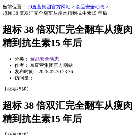
当前位置：
J9直营集团官方网站
>
食品安全动态
>
超标 38 倍双汇完全翻车从瘦肉精到抗生素15 年后
超标 38 倍双汇完全翻车从瘦肉
精到抗生素15 年后
分类：
食品安全动态
作者： J9直营集团官方网站
发布时间：
2026-05-30 23:36
访问量：
【概要描述】
超标 38 倍双汇完全翻车从瘦肉
精到抗生素15 年后
【概要描述】