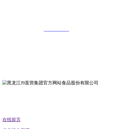
黑龙江J9直营集团官方网站食品股份有限
公司
全国统一客服热线：
18903658751
地址：哈尔滨南岗区红旗满族乡科技园区
地址：双城经济技术开发区娃哈哈路6号
地址：黑龙江萝北县宝泉岭二九0公路一号
地址：黑龙江省延寿县工业园区北泰山路5号
公众号二维码
在线留言