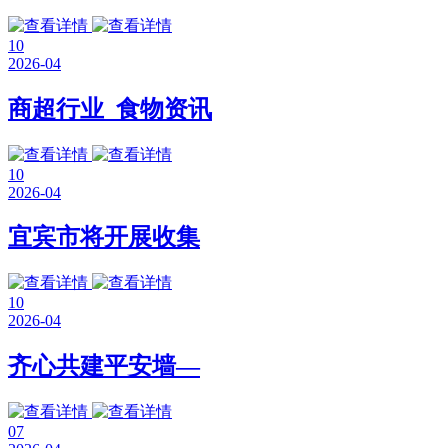
10
2026-04
商超行业_食物资讯
10
2026-04
宜宾市将开展收集
10
2026-04
齐心共建平安墙—
07