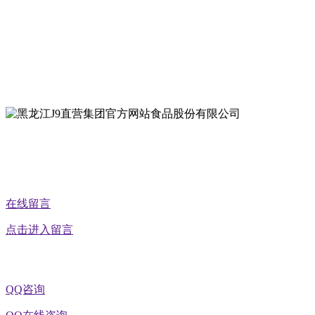
地址：哈尔滨南岗区红旗满族乡科技园区
地址：双城经济技术开发区娃哈哈路6号
地址：黑龙江萝北县宝泉岭二九0公路一号
地址：黑龙江省延寿县工业园区北泰山路5号
公众号二维码
在线留言
点击进入留言
QQ咨询