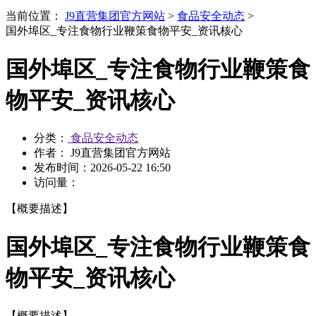
当前位置：
J9直营集团官方网站
>
食品安全动态
>
国外埠区_专注食物行业鞭策食物平安_资讯核心
国外埠区_专注食物行业鞭策食
物平安_资讯核心
分类：
食品安全动态
作者： J9直营集团官方网站
发布时间：
2026-05-22 16:50
访问量：
【概要描述】
国外埠区_专注食物行业鞭策食
物平安_资讯核心
【概要描述】