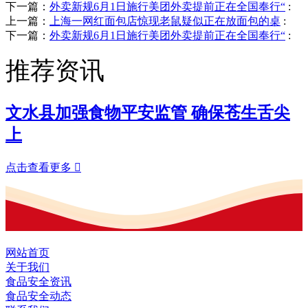
下一篇：
外卖新规6月1日施行美团外卖提前正在全国奉行“
:
上一篇：
上海一网红面包店惊现老鼠疑似正在放面包的桌
:
下一篇：
外卖新规6月1日施行美团外卖提前正在全国奉行“
:
推荐资讯
文水县加强食物平安监管 确保苍生舌尖
上
点击查看更多

网站首页
关于我们
食品安全资讯
食品安全动态