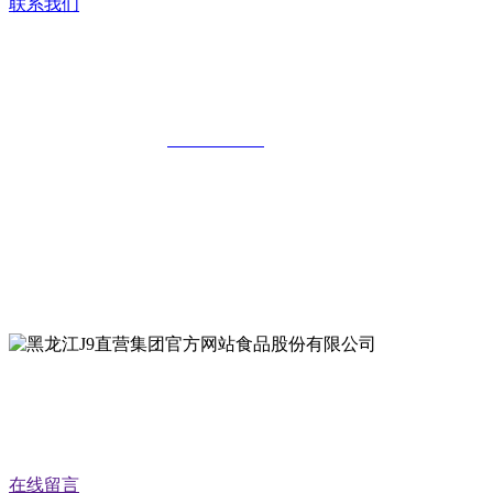
联系我们
黑龙江J9直营集团官方网站食品股份有限
公司
全国统一客服热线：
18903658751
地址：哈尔滨南岗区红旗满族乡科技园区
地址：双城经济技术开发区娃哈哈路6号
地址：黑龙江萝北县宝泉岭二九0公路一号
地址：黑龙江省延寿县工业园区北泰山路5号
公众号二维码
在线留言