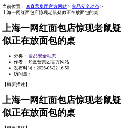
当前位置：
J9直营集团官方网站
>
食品安全动态
>
上海一网红面包店惊现老鼠疑似正在放面包的桌
上海一网红面包店惊现老鼠疑
似正在放面包的桌
分类：
食品安全动态
作者： J9直营集团官方网站
发布时间：
2026-05-22 16:50
访问量：
【概要描述】
上海一网红面包店惊现老鼠疑
似正在放面包的桌
【概要描述】