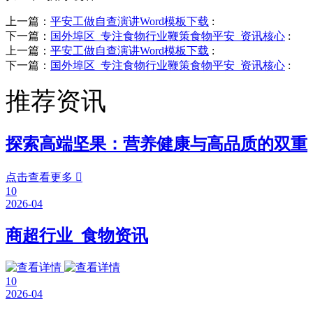
上一篇：
平安工做自查演讲Word模板下载
:
下一篇：
国外埠区_专注食物行业鞭策食物平安_资讯核心
:
上一篇：
平安工做自查演讲Word模板下载
:
下一篇：
国外埠区_专注食物行业鞭策食物平安_资讯核心
:
推荐资讯
探索高端坚果：营养健康与高品质的双重
点击查看更多

10
2026-04
商超行业_食物资讯
10
2026-04