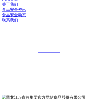
关于我们
食品安全资讯
食品安全动态
联系我们
黑龙江J9直营集团官方网站食品股份有限
公司
全国统一客服热线：
18903658751
地址：哈尔滨南岗区红旗满族乡科技园区
地址：双城经济技术开发区娃哈哈路6号
地址：黑龙江萝北县宝泉岭二九0公路一号
地址：黑龙江省延寿县工业园区北泰山路5号
公众号二维码