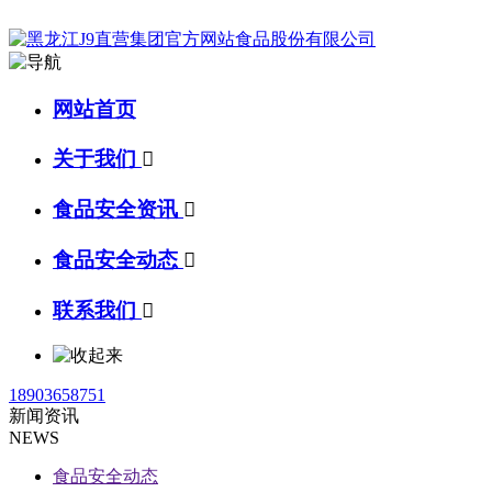
网站首页
关于我们

食品安全资讯

食品安全动态

联系我们

18903658751
新闻资讯
NEWS
食品安全动态