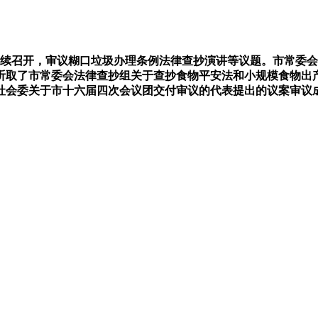
续召开，审议糊口垃圾办理条例法律查抄演讲等议题。市常委会
听取了市常委会法律查抄组关于查抄食物平安法和小规模食物出
社会委关于市十六届四次会议团交付审议的代表提出的议案审议