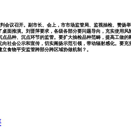
研判会议召开。副市长、会上，市市场监管局、监视抽检、赞扬举
了桌面推演。刘晋萍要求，各级各部分要问题导向，充实使用风
、沉点品种、沉点环节的监管。要扩大抽检品种范畴，提高工做的
元向社会公示和宣传，切实阐扬示范引领，带动辐射感化。要充
建立食物平安监管跨部分跨区域协做机制？。
要