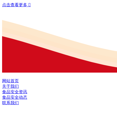
点击查看更多

网站首页
关于我们
食品安全资讯
食品安全动态
联系我们
黑龙江J9直营集团官方网站食品股份有限