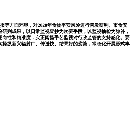
报等方面环境，对2020年食物平安风险进行阐发研判。市食安
险研判成果，以日常监视查抄为次要手段，以监视抽检为弥补，
靶向性和精准度，实正阐扬手艺监视对行政监管的支持感化。要
实操纵新兴辐射广、传送快、结果好的劣势，常态化开展形式丰