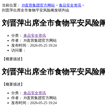
当前位置：
J9直营集团官方网站
>
食品安全资讯
>
刘晋萍出席全市食物平安风险阐发研判会
刘晋萍出席全市食物平安风险
分类：
食品安全资讯
作者： J9直营集团官方网站
发布时间：
2026-05-25 19:24
访问量：
【概要描述】
刘晋萍出席全市食物平安风险
【概要描述】
分类：
食品安全资讯
作者： J9直营集团官方网站
发布时间：
2026-05-25 19:24