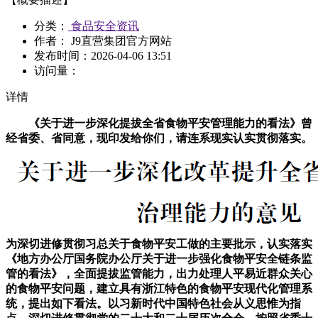
分类：
食品安全资讯
作者： J9直营集团官方网站
发布时间：
2026-04-06 13:51
访问量：
详情
《关于进一步深化提拔全省食物平安管理能力的看法》曾
经省委、省同意，现印发给你们，请连系现实认实贯彻落实。
为深切进修贯彻习总关于食物平安工做的主要批示，认实落实
《地方办公厅国务院办公厅关于进一步强化食物平安全链条监
管的看法》，全面提拔监管能力，出力处理人平易近群众关心
的食物平安问题，建立具有浙江特色的食物平安现代化管理系
统，提出如下看法。以习新时代中国特色社会从义思惟为指