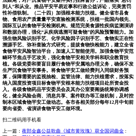
法跟尾，对严沉食物平安案件实行挂牌督办，严酷落实“惩罚
到人”和从业。推品平安平易近事和行政公益诉讼，完美赏罚
性补偿轨制。（二十四）加强根本能力扶植。健全省市县食
物、食用农产质量量平安查验检测系统，扶植一批国内领先、
国际互认的食物平安检测机构。规范完美食源性疾病监测演讲
和数据办理，强化“从疾病逃溯可疑食物”的风险预警能力。加
强生物风险识别手艺、化学风险因子识别手艺、食物实正在性
溯源手艺、弥补查验方式研究，提拔食物快检能力，建立全省
食物平安风险智治平台，加速人工智能使用。加强食物平安范
畴环节焦点手艺攻关，强化食物平安相关学科和职业教育扶
植。各级党委和要盲目履行食物平安属地办理义务，确保不发
生严沉食物平安事务。将食物平安工做经费列入同级财务预
算，保障需要的监视抽检、监管法律、能力扶植需求，按落实
纳入国度投资项目标食物平安根本能力扶植项目处所资金投
入。各级食物药品平安委员会及其办公室要阐扬统筹协调感
化，健全风险会商、消息共享、案件联办等工做机制，及时控
制本区域食物平安工做动态。各市各相关部分每年12月中旬前
要向省委、省演讲食物平安工做环境。
扫二维码用手机看
上一篇：
夜郎金鑫公益歌曲《城市黄玫瑰》获全国词曲金
: