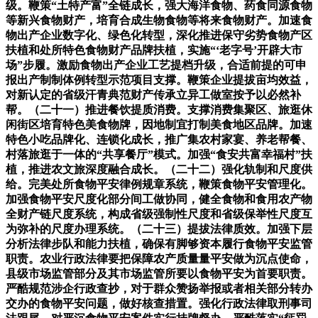
级。鞭策“土特产富”全链成长，强大海洋食物、药食同源食物
等新兴食物财产，培育合成生物食物等将来食物财产。加速食
物出产企业数字化、绿色化转型，深化推进保守劣势食物产区
扶植和处所特色食物财产品牌扶植，实施“‘老字号’开辟大市
场”步履。激励食物出产企业工艺提档升级，合适前提的可申
报出产制制体例转型示范项目支撑。鞭策企业提拔亩均效益，
对新认定的省级汗青典范财产传承立异工做室按予以必然补
帮。（二十一）推进餐饮提质消费。支撑消费集聚区、旅逛休
闲街区培育特色美食物牌，因地制宜打制美食地区品牌。加速
特色小吃品牌化、连锁化成长，推广集农村家宴、养老帮餐、
村落旅逛于一体的“共享餐厅”模式。加强“食安共富幸福村”扶
植，推进农文旅深度融合成长。（二十二）强化轨制和尺度供
给。完美处所食物平安律例规章系统，鞭策食物平安管理化。
加强食物平安尺度化部分间工做协同，健全食物和食用农产物
全财产链尺度系统，构成省级强制性尺度和省级保举性尺度互
为弥补的尺度办理系统。（二十三）提拔法律质效。加强下层
分析法律步队和能力扶植，确保有脚够资本履行食物平安监管
职责。农业行政法律要把保障农产质量量平安做为沉点使命，
县级市场监管部分及其市场监管所要以食物平安为首要职责。
严酷规范涉企行政查抄，对于群众赞扬举报或者相关部分转办
交办的食物平安问题，做好核查措置。强化行政法律取刑事司