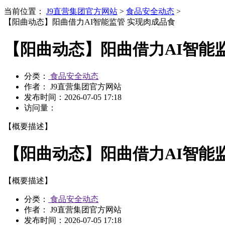
当前位置：
J9直营集团官方网站
>
食品安全动态
>
【阳曲动态】阳曲借力AI智能监管 实现肉成品食
【阳曲动态】阳曲借力AI智能
分类：
食品安全动态
作者： J9直营集团官方网站
发布时间：
2026-07-05 17:18
访问量：
【概要描述】
【阳曲动态】阳曲借力AI智能
【概要描述】
分类：
食品安全动态
作者： J9直营集团官方网站
发布时间：
2026-07-05 17:18