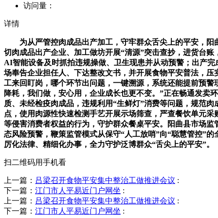
访问量：
详情
为从严管控肉成品出产加工，守牢群众舌尖上的平安，阳曲县
切肉成品出产企业、加工做坊开展“清源”突击查抄，进货台
AI智能设备及时抓拍违规操做、卫生现患并从动预警；出产
场奉告企业担任人、下达整改文书，并开展食物平安普法，压
工来回盯岗，哪个环节出问题，一键溯源，系统还能提前预警
降耗，我们做，安心用，企业成长也更不变。”正在畅通发卖环
质、未经检疫肉成品，违规利用“生鲜灯”消费等问题，规范
点，使用肉源性快速检测手艺开展示场筛查，严查餐饮单元采
等侵害消费者权益的行为，守护群众餐桌平安。阳曲县市场监管
态风险预警，鞭策监管模式从保守“人工放哨”向“聪慧管控”
厉化法律、精细化办事，全力守护泛博群众“舌尖上的平安”。
扫二维码用手机看
上一篇：
吕梁召开食物平安集中整治工做推进会议
:
下一篇：
江门市人平易近门户网坐
:
上一篇：
吕梁召开食物平安集中整治工做推进会议
:
下一篇：
江门市人平易近门户网坐
: