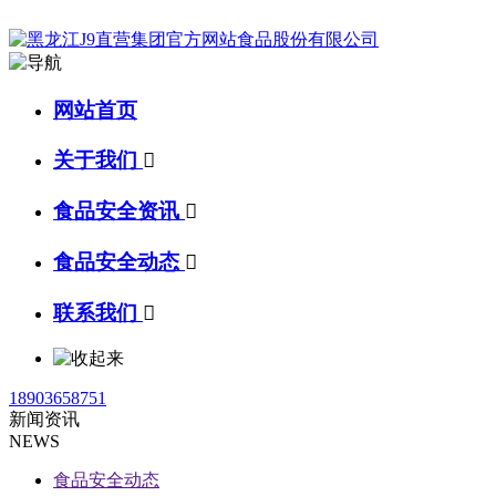
网站首页
关于我们

食品安全资讯

食品安全动态

联系我们

18903658751
新闻资讯
NEWS
食品安全动态