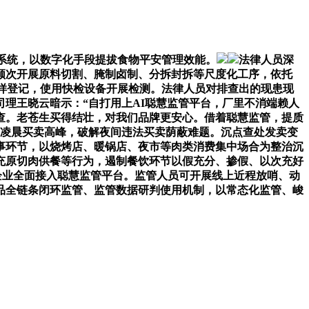
系统，以数字化手段提拔食物平安管理效能。
法律人员深
顺次开展原料切割、腌制卤制、分拆封拆等尺度化工序，依托
样登记，使用快检设备开展检测。法律人员对排查出的现患现
理王晓云暗示：“自打用上AI聪慧监管平台，厂里不消端赖人
查。老苍生买得结壮，对我们品牌更安心。借着聪慧监管，提质
类凌晨买卖高峰，破解夜间违法买卖荫蔽难题。沉点查处发卖变
事环节，以烧烤店、暖锅店、夜市等肉类消费集中场合为整治沉
充原切肉供餐等行为，遏制餐饮环节以假充分、掺假、以次充好
企业全面接入聪慧监管平台。监管人员可开展线上近程放哨、动
成品全链条闭环监管、监管数据研判使用机制，以常态化监管、峻