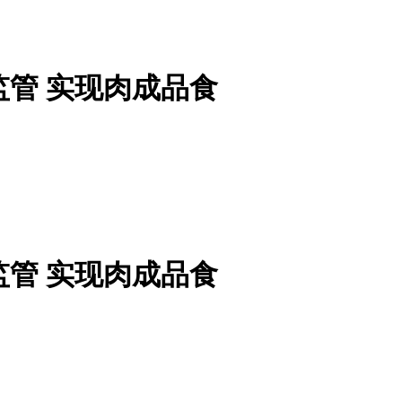
监管 实现肉成品食
监管 实现肉成品食