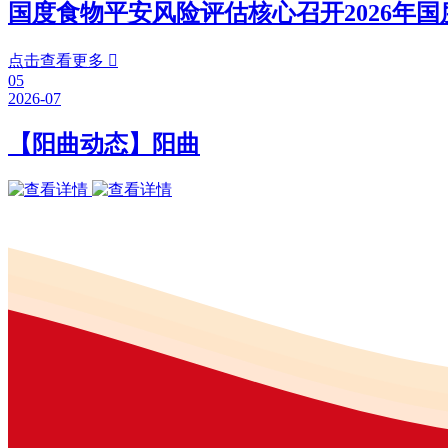
国度食物平安风险评估核心召开2026年国
点击查看更多

05
2026-07
【阳曲动态】阳曲