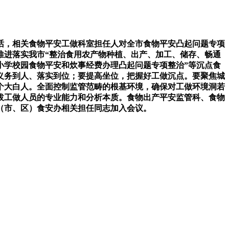
话，相关食物平安工做科室担任人对全市食物平安凸起问题专项
推进落实我市“整治食用农产物种植、出产、加工、储存、畅通
小学校园食物平安和炊事经费办理凸起问题专项整治”等沉点食
义务到人、落实到位；要提高坐位，把握好工做沉点。要聚焦城
个大白人。全面控制监管范畴的根基环境，确保对工做环境洞若
拔工做人员的专业能力和分析本质。食物出产平安监管科、食物
（市、区）食安办相关担任同志加入会议。