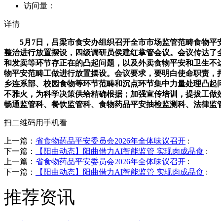
访问量：
详情
5月7日，吕梁市食安办组织召开全市市场监管范畴食物平安
整治进行放置摆设，四级调研员侯建红掌管会议。会议传达了
和发卖等环节存正在的凸起问题，以及外卖食物平安和卫生不达
物平安范畴工做进行放置摆设。会议要求，要明白使命职责，
乡连系部、校园食物等环节范畴和沉点环节集中力量处理凸起
不雅火，为科学决策供给精确根据；加强宣传培训，提拔工做
畅通监管科、餐饮监管科、食物药品平安抽检监测科、法律监
扫二维码用手机看
上一篇：
省食物药品平安委员会2026年全体味议召开
:
下一篇：
【阳曲动态】阳曲借力AI智能监管 实现肉成品食
:
上一篇：
省食物药品平安委员会2026年全体味议召开
:
下一篇：
【阳曲动态】阳曲借力AI智能监管 实现肉成品食
:
推荐资讯