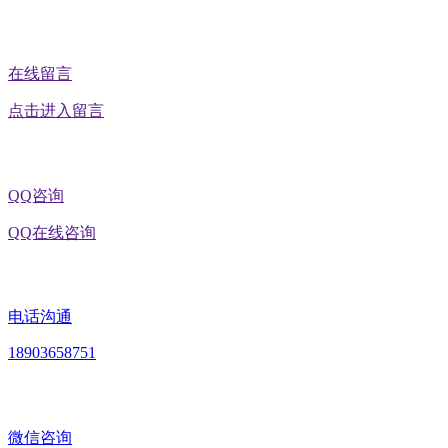
在线留言
点击进入留言
QQ咨询
QQ在线咨询
电话沟通
18903658751
微信咨询