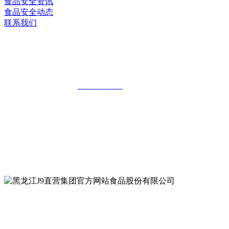
食品安全资讯
食品安全动态
联系我们
黑龙江J9直营集团官方网站食品股份有限
公司
全国统一客服热线：
18903658751
地址：哈尔滨南岗区红旗满族乡科技园区
地址：双城经济技术开发区娃哈哈路6号
地址：黑龙江萝北县宝泉岭二九0公路一号
地址：黑龙江省延寿县工业园区北泰山路5号
公众号二维码