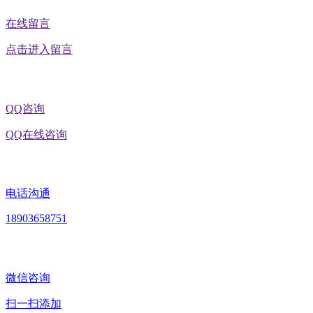
在线留言
点击进入留言
QQ咨询
QQ在线咨询
电话沟通
18903658751
微信咨询
扫一扫添加