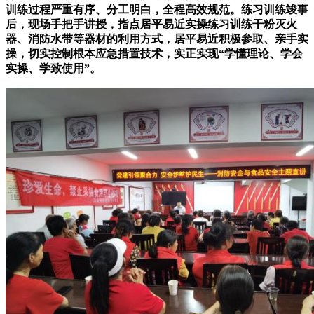
训练过程严重有序、分工明白，全程高效规范。练习训练竣事
后，现场手把手讲授，指点居平易近实操练习训练干粉灭火
器、消防水带等器材的利用方式，居平易近积极参取、亲手实
操，切实控制根本应急措置技术，实正实现“学懂理论、学会
实操、学致使用”。