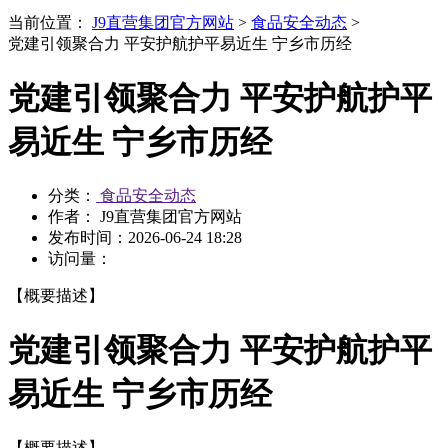
当前位置：
J9直营集团官方网站
>
食品安全动态
>
党建引领聚合力 平安护航护平易近生 宁乡市历经
党建引领聚合力 平安护航护平
易近生 宁乡市历经
分类：
食品安全动态
作者： J9直营集团官方网站
发布时间：
2026-06-24 18:28
访问量：
【概要描述】
党建引领聚合力 平安护航护平
易近生 宁乡市历经
【概要描述】