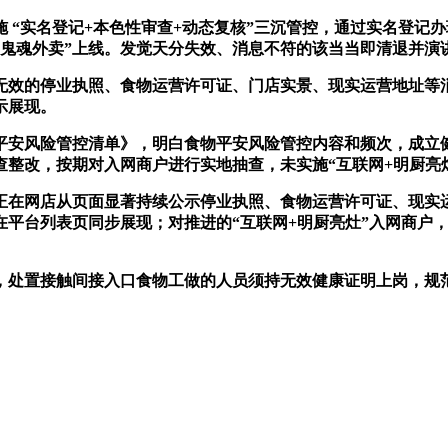
“实名登记+本色性审查+动态复核”三沉管控，通过实名登记
“鬼魂外卖”上线。发觉天分失效、消息不符的该当当即清退并演
效的停业执照、食物运营许可证、门店实景、现实运营地址等消
示展现。
安风险管控清单》，明白食物平安风险管控内容和频次，成立健
查整改，按期对入网商户进行实地抽查，未实施“互联网+明厨亮
在网店从页面显著持续公示停业执照、食物运营许可证、现实运
在平台列表页同步展现；对推进的“互联网+明厨亮灶”入网商户
处置接触间接入口食物工做的人员须持无效健康证明上岗，规范