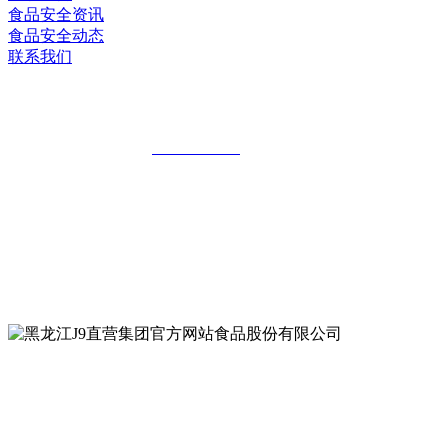
食品安全资讯
食品安全动态
联系我们
黑龙江J9直营集团官方网站食品股份有限
全国统一客服热线：
18903658751
地址：哈尔滨南岗区红旗满族乡科技园区
地址：双城经济技术开发区娃哈哈路6号
地址：黑龙江萝北县宝泉岭二九0公路一号
地址：黑龙江省延寿县工业园区北泰山路5号