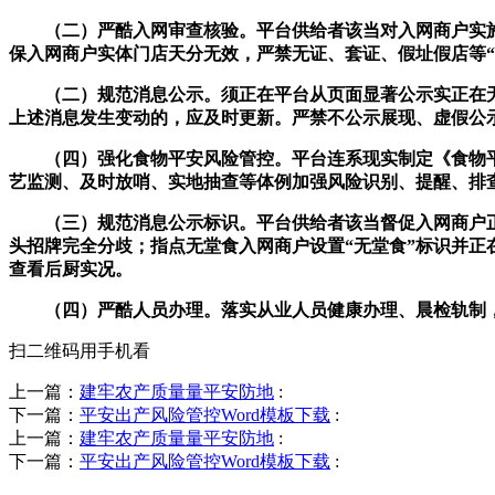
（二）严酷入网审查核验。平台供给者该当对入网商户实施 
保入网商户实体门店天分无效，严禁无证、套证、假址假店等
（二）规范消息公示。须正在平台从页面显著公示实正在无
上述消息发生变动的，应及时更新。严禁不公示展现、虚假公
（四）强化食物平安风险管控。平台连系现实制定《食物平
艺监测、及时放哨、实地抽查等体例加强风险识别、提醒、排
（三）规范消息公示标识。平台供给者该当督促入网商户正
头招牌完全分歧；指点无堂食入网商户设置“无堂食”标识并正
查看后厨实况。
（四）严酷人员办理。落实从业人员健康办理、晨检轨制，
扫二维码用手机看
上一篇：
建牢农产质量量平安防地
:
下一篇：
平安出产风险管控Word模板下载
:
上一篇：
建牢农产质量量平安防地
:
下一篇：
平安出产风险管控Word模板下载
: