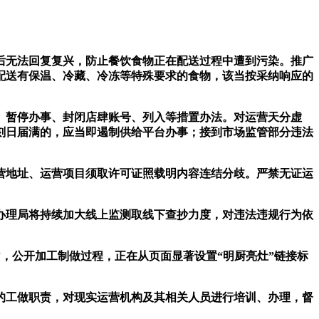
无法回复复兴，防止餐饮食物正在配送过程中遭到污染。推广
配送有保温、冷藏、冷冻等特殊要求的食物，该当按采纳响应的
暂停办事、封闭店肆账号、列入等措置办法。对运营天分虚
刻日届满的，应当即遏制供给平台办事；接到市场监管部分违法
地址、运营项目须取许可证照载明内容连结分歧。严禁无证运
。
理局将持续加大线上监测取线下查抄力度，对违法违规行为依
，公开加工制做过程，正在从页面显著设置“明厨亮灶”链接标
工做职责，对现实运营机构及其相关人员进行培训、办理，督