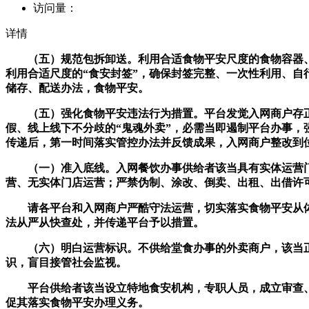
访问量：
详情
（五）规范包拆卸送。利用合适食物平安尺度的食物容器、
利用合适尺度的“食安封签”，确保封签完整、一次性利用、
储存、配送办法，食物平安。
（五）强化食物平安违法行为措置。平台发觉入网商户存正
假、线上线下不分歧的“鬼魂外卖”，必需当即遏制平台办事
传递后，第一时间落实管控办法并反馈成果，入网商户整改到
（一）准入底线。入网餐饮办事供给者该当具有实体运营门
营、无实体门店运营；严禁伪制、涂改、倒卖、出租、出借许可
请各平台和入网商户严酷守法运营，切实落实食物平安从体
法从严从快查处，并传递平台予以措置。
（六）明白运营标识。不供给堂食办事的外卖商户，该当正在
识，盲目接管社会监视。
平台供给者该当设立特地食安机构，专职人员，成立审查、
促其落实食物平安办理义务。