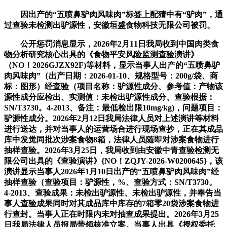
因出产的“五喷鼻驴肉风味肉”标签上配猜中有“驴肉”，通
过查验未检测出驴源性，安徽垣盛食物科技无限公司被罚。
公开惩罚消息显示，2026年2月11日我局收到中国肉类食
物分析研究核心出具的《食物平安风险监测查验演讲》
（NO！2026GJZX92F)等材料，显示当事人出产的“五喷鼻驴
肉风味肉”（出产日期：2026-01-10、规格型号：200g/袋、商
标：图形）经查验（项目名称：驴源性成分、参考值：产物该
源性成分应检出、实测值：未检出驴源性成分、查验根据：
SN/T3730。4-2013、备注：最低检出限10mg/kg)，问题项目：
驴源性成分。2026年2月12日我局法律人员对上述演讲等材料
进行送达，并对当事人的运营场合进行现场查抄，正在其成品
库中发觉同批次涉案食物8箱，法律人员随即对涉案食物进行
抽样查验。2026年3月25日，我局收到由安徽中青查验检测无
限公司出具的《查验演讲》{NO！ZQJY-2026-W0200645}，该
演讲显示当事人2026年1月10日出产的“五喷鼻驴肉风味肉”经
抽样查验（查验项目：驴源性，%、查验方式：SN/T3730。
4-2013、查验成果：未检出驴源性、未检出驴源性，并奉告当
事人查验成果同时对其成品库中库存的7箱零20袋涉案食物进
行查封。当事人正在时限内未对抽查成果提出。2026年3月25
日我局法律人员报局带领核准立案。当事人出具《授权委托