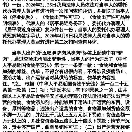
书》一份，2026年2月26日我局法律人员依法对当事人的委托
代办署理人黄冠辉进行第一次扣问查询拜访，并提取了当事人
的《停业执照》、《食物出产许可证》、《食物出产许可品种
明细表》、代表人的《居平易近身份证》、委托代办署理人
《居平易近身份证》复印件各一份，当事人的委托代办署理人
黄冠辉均签字承认。2026年4月9日我局法律人员对当事人的委
托代办署理人黄冠辉进行第二次扣问查询拜访。
当事人出产的“五喷鼻驴肉风味肉”标签上配猜中有“驴
肉”，通过查验未检测出驴源性，当事人的行为违反了《中华
人平易近国食物平安法》第七十一条第一款：“食物和食物添
加剂的标签、仿单，不得含有虚假内容，不得涉及疾病防止、
医治功能。出产运营者对其供给的标签、仿单的内容担
任。”之。 根据《中华人平易近国食物平安法》第一百二十五
条第一款第（二）项：“违反本法，有下列景象之一的，由县
级以上人平易近食物平安监视办理部分违法所得和违法出产运
营的食物、食物添加剂，并能够用于违法出产运营的东西、设
备、原料等物品；违法出产运营的食物、食物添加剂货值金额
不脚一万元的，并处五千元以上五万元以下罚款；货值金额一
万元以上的，并处货值金额五倍以上十倍以下罚款；情节严沉
的，责令停产破产，曲至吊销许可证；（二）出产运营无标签