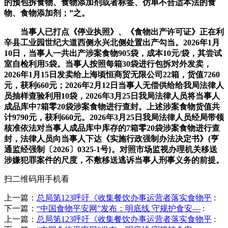
的预包拆食物、食物添加剂或者标签、仿单不合适本法的食
物、食物添加剂；”之。
当事人已打点《停业执照》、《食物出产许可证》正在利
辛县工业园世纪大道西侧永兴北侧处置出产勾当。2026年1月
10日，当事人一共出产涉案食物905袋，成本10元/袋，其尝试
室自检利用5袋。当事人按照每箱30袋进行包拆对外发卖，
2026年1月15日发卖给上海顷恒商贸无限公司22箱，货值7260
元，获利660元；2026年2月12日当事人无偿供给给我局法律人
员抽样查验利用10袋，2026年3月25日我局法律人员将当事人
成品库中7箱零20袋涉案食物进行查封。上述涉案食物货值共
计9790元，获利660元。2026年3月25日我局法律人员经局带领
核准依法对当事人成品库中库存的7箱零20袋涉案食物进行查
封，法律人员向当事人下达《实施行政强制办法决定书》{亨
通监经强制〔2026〕0325-1号}。对照市场监视办理机关移送
涉嫌犯罪案件的尺度，不敷移送逃诉当事人刑事义务的前提。
扫二维码用手机看
上一篇：
总局第123呼吁《收集餐饮办事运营者落实食物平
:
下一篇：
“中国食物平安网”发布：明底线 守规护食安—
:
上一篇：
总局第123呼吁《收集餐饮办事运营者落实食物平
: