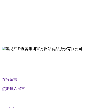
全国统一客服热线：
18903658751
地址：哈尔滨南岗区红旗满族乡科技园区
地址：双城经济技术开发区娃哈哈路6号
地址：黑龙江萝北县宝泉岭二九0公路一号
地址：黑龙江省延寿县工业园区北泰山路5号
公众号二维码
在线留言
点击进入留言