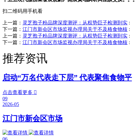
扫二维码用手机看
上一篇：
灵芝孢子粉品牌深度测评：从权势巨子检测到实
:
下一篇：
江门市新会区市场监视办理局关于不及格食物核
:
上一篇：
灵芝孢子粉品牌深度测评：从权势巨子检测到实
:
下一篇：
江门市新会区市场监视办理局关于不及格食物核
:
推荐资讯
启动“万名代表走下层” 代表聚焦食物平
点击查看更多

09
2026-05
江门市新会区市场
06