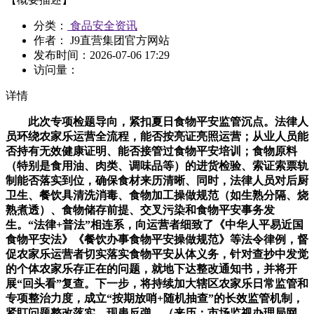
分类：
食品安全资讯
作者： J9直营集团官方网站
发布时间：
2026-07-06 17:29
访问量：
详情
此次专项检题导向，紧扣夏日食物平安监管沉点。法律人
员环绕农家乐运营全流程，能否按亮证亮照运营；从业人员能
否持有无效健康证明、能否接管过食物平安培训；食物原料
（特别是食用油、肉类、调味品等）的进货检验、索证索票轨
制能否落实到位，确保食材来历清晰、同时，法律人员对后厨
卫生、餐饮具清洗消毒、食物加工操做规范（如生熟分隔、烧
熟煮透）、食物储存前提、交叉污染和食物平安事务发
生。“法律+普法”相连系，向运营者细致了《中华人平易近国
食物平安法》《餐饮办事食物平安操做规范》等法令律例，督
促农家乐运营者切实落实食物平安从体义务，针对查抄中发觉
的个体农家乐存正在的问题，就地下达整改通知书，并将开
展“回头看”复查。下一步，将持续加大辖区农家乐日常监管和
专项整治力度，成立“按期放哨+随机抽查”的长效监管机制，
紧盯问题整改落实，现患反弹。（来历：市场监视办理局网