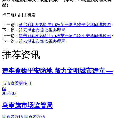
坐）。
扫二维码用手机看
上一篇：
科普+现场快检 中山板芙开展食物平安学问进校园
:
下一篇：
连云港市市场监视办理局
:
上一篇：
科普+现场快检 中山板芙开展食物平安学问进校园
:
下一篇：
连云港市市场监视办理局
:
推荐资讯
建牢食物平安防地 帮力文明城市建立 —
点击查看更多

04
2026-07
乌审旗市场监管局