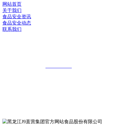
网站首页
关于我们
食品安全资讯
食品安全动态
联系我们
黑龙江J9直营集团官方网站食品股份有限
公司
全国统一客服热线：
18903658751
地址：哈尔滨南岗区红旗满族乡科技园区
地址：双城经济技术开发区娃哈哈路6号
地址：黑龙江萝北县宝泉岭二九0公路一号
地址：黑龙江省延寿县工业园区北泰山路5号
公众号二维码