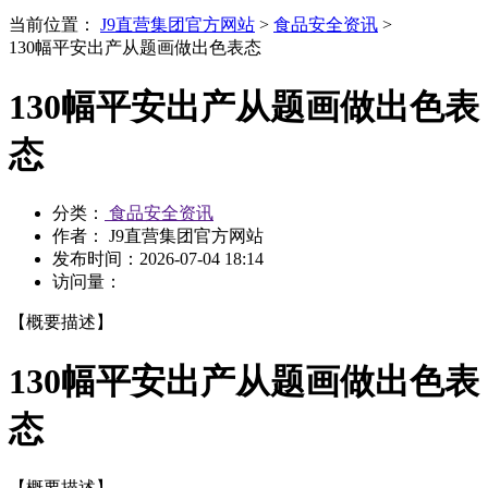
当前位置：
J9直营集团官方网站
>
食品安全资讯
>
130幅平安出产从题画做出色表态
130幅平安出产从题画做出色表
态
分类：
食品安全资讯
作者： J9直营集团官方网站
发布时间：
2026-07-04 18:14
访问量：
【概要描述】
130幅平安出产从题画做出色表
态
【概要描述】