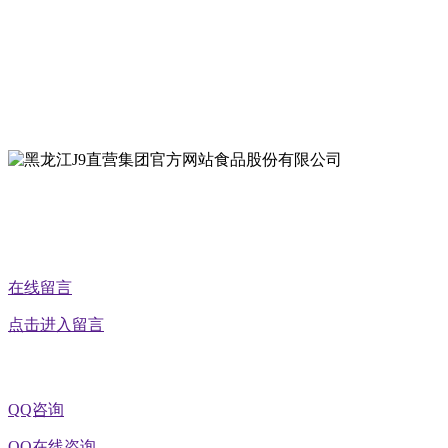
地址：哈尔滨南岗区红旗满族乡科技园区
地址：双城经济技术开发区娃哈哈路6号
地址：黑龙江萝北县宝泉岭二九0公路一号
地址：黑龙江省延寿县工业园区北泰山路5号
公众号二维码
在线留言
点击进入留言
QQ咨询
QQ在线咨询