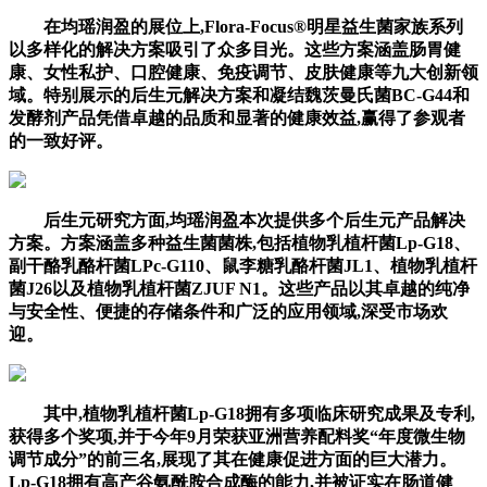
在均瑶润盈的展位上,Flora-Focus®明星益生菌家族系列
以多样化的解决方案吸引了众多目光。这些方案涵盖肠胃健
康、女性私护、口腔健康、免疫调节、皮肤健康等九大创新领
域。特别展示的后生元解决方案和凝结魏茨曼氏菌BC-G44和
发酵剂产品凭借卓越的品质和显著的健康效益,赢得了参观者
的一致好评。
后生元研究方面,均瑶润盈本次提供多个后生元产品解决
方案。方案涵盖多种益生菌菌株,包括植物乳植杆菌Lp-G18、
副干酪乳酪杆菌LPc-G110、鼠李糖乳酪杆菌JL1、植物乳植杆
菌J26以及植物乳植杆菌ZJUF N1。这些产品以其卓越的纯净
与安全性、便捷的存储条件和广泛的应用领域,深受市场欢
迎。
其中,植物乳植杆菌Lp-G18拥有多项临床研究成果及专利,
获得多个奖项,并于今年9月荣获亚洲营养配料奖“年度微生物
调节成分”的前三名,展现了其在健康促进方面的巨大潜力。
Lp-G18拥有高产谷氨酰胺合成酶的能力,并被证实在肠道健