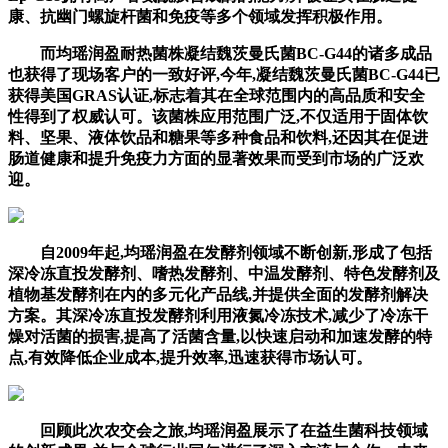
康、抗幽门螺旋杆菌和免疫等多个领域发挥积极作用。
而均瑶润盈耐热菌株凝结魏茨曼氏菌BC-G44的诸多成品
也获得了现场客户的一致好评,今年,凝结魏茨曼氏菌BC-G44已
获得美国GRAS认证,标志着其在全球范围内的高品质和安全
性得到了权威认可。该菌株应用范围广泛,不仅适用于固体饮
料、坚果、液体饮品和糖果等多种食品和饮料,还因其在促进
肠道健康和提升免疫力方面的显著效果而受到市场的广泛欢
迎。
自2009年起,均瑶润盈在发酵剂领域不断创新,形成了包括
深冷冻直投发酵剂、嗜热发酵剂、中温发酵剂、特色发酵剂及
植物基发酵剂在内的多元化产品线,并提供全面的发酵剂解决
方案。其深冷冻直投发酵剂利用液氮冷冻技术,减少了冷冻干
燥对活菌的损害,提高了活菌含量,以快速启动和加速发酵的特
点,有效降低企业成本,提升效率,迅速获得市场认可。
回顾此次农交会之旅,均瑶润盈展示了在益生菌科技领域