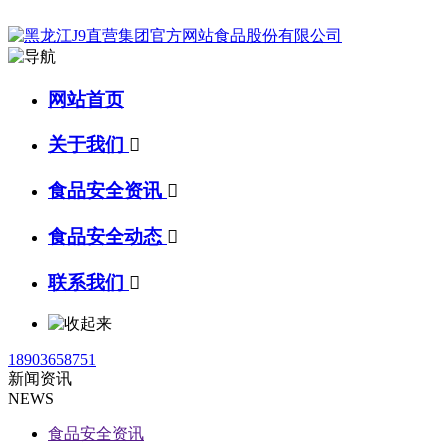
网站首页
关于我们

食品安全资讯

食品安全动态

联系我们

18903658751
新闻资讯
NEWS
食品安全资讯