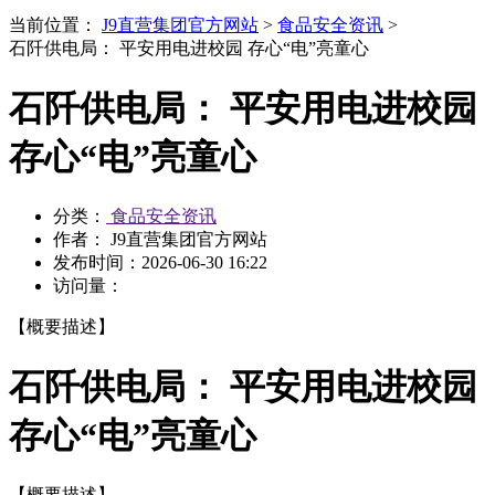
当前位置：
J9直营集团官方网站
>
食品安全资讯
>
石阡供电局： 平安用电进校园 存心“电”亮童心
石阡供电局： 平安用电进校园
存心“电”亮童心
分类：
食品安全资讯
作者： J9直营集团官方网站
发布时间：
2026-06-30 16:22
访问量：
【概要描述】
石阡供电局： 平安用电进校园
存心“电”亮童心
【概要描述】