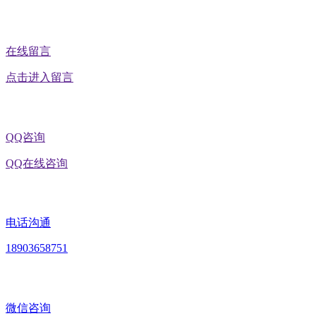
在线留言
点击进入留言
QQ咨询
QQ在线咨询
电话沟通
18903658751
微信咨询