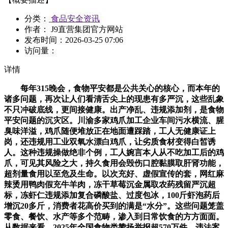
分类：
食品安全资讯
作者： J9直营集团官方网站
发布时间：
2026-03-25 07:06
访问量：
详情
每年315晚会，食物平安都是公共关心的核心，而本年的
诸多问题，再次让人们看清舌尖上的现患有多严沉，这些乱象
不只冲破底线，更间接健康。出产净乱、违规添加剂，是食物
平安问题的沉灾区。川渝多家鸡爪加工企业车间污水横流、腥
臭味洋溢，鸡爪随便堆放正在地面遭踩踏，工人无健康证上
岗，还违规用工业双氧水漂白鸡爪，让劣质食材变得白皙诱
人。这种违规操做绝非个例，工人婉言本人从不吃加工后的鸡
爪，可见其风险之大，持久食用会毁伤口腔黏膜取肝肾功能，
超剂量食用以至危及生命。以次充好、虚假宣传的套，网红麻
辣烫用鸭肉假充牛羊肉，冻干草莓沉金属取农药残留严沉超
标，冻虾仁违规添加复合磷酸盐、过度包冰，100斤虾泡药后
增沉20多斤，消费者花高价买到的满是“水分”。这些问题笼盖
零食、餐饮、水产等多个范畴，渗入到日常饮食的方方面面。
从数据来看，2025年全国食物类赞扬举报超570万件，违法案