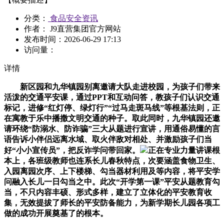
分类：
食品安全资讯
作者： J9直营集团官方网站
发布时间：
2026-06-29 17:13
访问量：
详情
新区园和九华镇园别离邀请大队走进校园，为孩子们带来
活泼的交通平安课，通过PPT和互动问答，教孩子们认识交通
标记，进修“红灯停、绿灯行”“过马走斑马线”等根基法则，正
在寓教于乐中播撒文明交通的种子。取此同时，九华镇园还邀
请环绕“防溺水、防诈骗”三大从题进行宣讲，用通俗易懂的言
语告诉小伴侣远离水域、取火伴敌对相处、并激励孩子们当
好“小小宣传员”，把反诈学问带回家。
正在专业力量讲课根
本上，各班级教师也连系长儿春秋特点，次要涵盖食物卫生、
入园离园次序、上下楼梯、勾当器材利用及等内容，将平安学
问融入长儿一日勾当之中。此次“开学第一课”平安从题教育勾
当，不只内容丰硕、形式多样，建立了立体化的平安教育收
集，无效提拔了师长的平安防备能力，为新学期长儿园各项工
做的成功开展奠基了的根本。