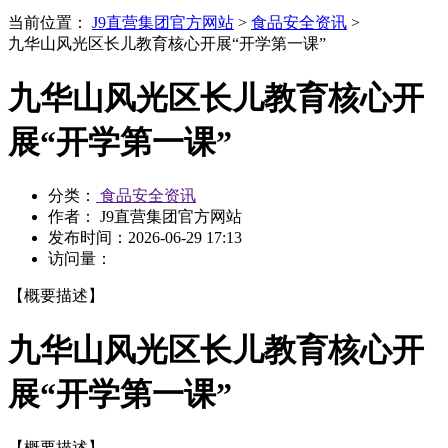
当前位置：
J9直营集团官方网站
>
食品安全资讯
>
九华山风光区长儿教育核心开展“开学第一课”
九华山风光区长儿教育核心开
展“开学第一课”
分类：
食品安全资讯
作者： J9直营集团官方网站
发布时间：
2026-06-29 17:13
访问量：
【概要描述】
九华山风光区长儿教育核心开
展“开学第一课”
【概要描述】