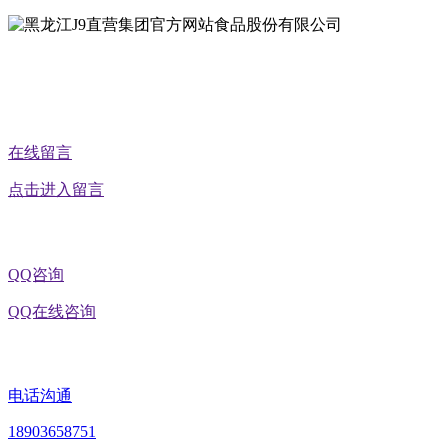
公众号二维码
在线留言
点击进入留言
QQ咨询
QQ在线咨询
电话沟通
18903658751