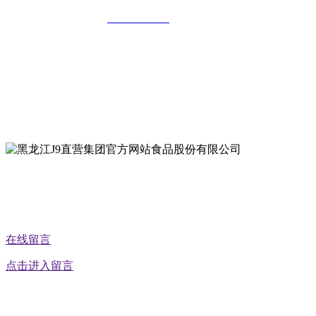
全国统一客服热线：
18903658751
地址：哈尔滨南岗区红旗满族乡科技园区
地址：双城经济技术开发区娃哈哈路6号
地址：黑龙江萝北县宝泉岭二九0公路一号
地址：黑龙江省延寿县工业园区北泰山路5号
公众号二维码
在线留言
点击进入留言