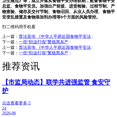
卫生规范》等，成立并落实食物平安办理轨制，配备食物平安
总监、食物平安员。加强出产前提、进货检验、过程节制、产
物查验、储存及交付节制、食物召回、从业人员办理、食物平
安变乱措置及食物添加剂办理等9个方面的风险管控。
扫二维码用手机看
上一篇：
普法宣传 《中华人平易近国食物平安法
:
下一篇：
一些“职业打假”繁殖黑灰产
:
上一篇：
普法宣传 《中华人平易近国食物平安法
:
下一篇：
一些“职业打假”繁殖黑灰产
:
推荐资讯
【市监局动态】联学共进强监管 食安守
护
点击查看更多

24
2026-06