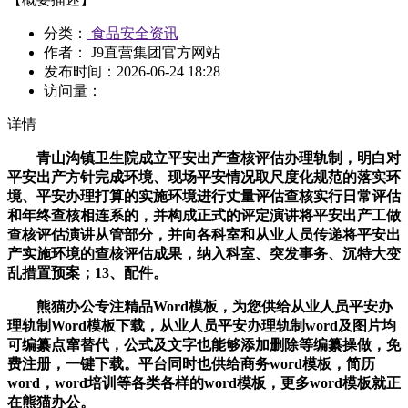
分类：
食品安全资讯
作者： J9直营集团官方网站
发布时间：
2026-06-24 18:28
访问量：
详情
青山沟镇卫生院成立平安出产查核评估办理轨制，明白对
平安出产方针完成环境、现场平安情况取尺度化规范的落实环
境、平安办理打算的实施环境进行丈量评估查核实行日常评估
和年终查核相连系的，并构成正式的评定演讲将平安出产工做
查核评估演讲从管部分，并向各科室和从业人员传递将平安出
产实施环境的查核评估成果，纳入科室、突发事务、沉特大变
乱措置预案；13、配件。
熊猫办公专注精品Word模板，为您供给从业人员平安办
理轨制Word模板下载，从业人员平安办理轨制word及图片均
可编纂点窜替代，公式及文字也能够添加删除等编纂操做，免
费注册，一键下载。平台同时也供给商务word模板，简历
word，word培训等各类各样的word模板，更多word模板就正
在熊猫办公。