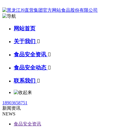
网站首页
关于我们

食品安全资讯

食品安全动态

联系我们

18903658751
新闻资讯
NEWS
食品安全资讯