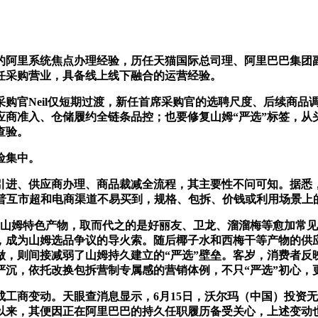
阿里系统焦点办理经验，历任天猫国际总司理、阿里巴巴集团副
任采购营业，具备线上线下融合的运营经验。
官Neil仅短期过渡，新任首席采购官的选聘尺度、后续商品
应商准入、仓储履约全链条品控；也要修复山姆“严选”标签，从
查验。
险集中。
、供应商办理、商品裁减全流程，其主要性不问可知。据悉，
给普互市超和电商渠道不易买到，规格、包拆、价钱或利用场景上
的山姆特色产物，取而代之的是好丽友、卫龙、溜溜梅等愈加常
，成为山姆选品争议的导火索。随后椰子水和西梅干等产物的供
做，则间接减弱了山姆持久建立的“严选”壁垒。客岁，消费者反
严沉，依托改换包拆营制专属感的营销体例，不只“严选”初心，
变动。天眼查消息显示，6月15日，沃尔玛（中国）投资无限
裁以来，其便因正在阿里巴巴的持久任职履历备受关心，上述变动