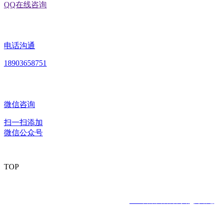
QQ在线咨询
电话沟通
18903658751
微信咨询
扫一扫添加
微信公众号
TOP
版权所有：黑龙江J9直营集团官方网站食品股份有限公司 Copyright
© 2020 All rights reserved
网站建设：
J9直营集团官方网站
网站地
图