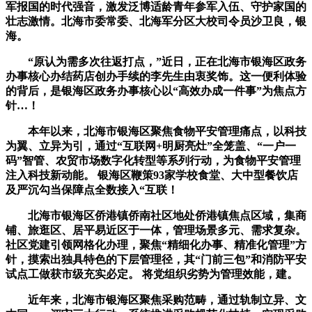
军报国的时代强音，激发泛博适龄青年参军入伍、守护家国的
壮志激情。北海市委常委、北海军分区大校司令员沙卫良，银
海。
“原认为需多次往返打点，”近日，正在北海市银海区政务
办事核心办结药店创办手续的李先生由衷奖饰。这一便利体验
的背后，是银海区政务办事核心以“高效办成一件事”为焦点方
针…！
本年以来，北海市银海区聚焦食物平安管理痛点，以科技
为翼、立异为引，通过“互联网+明厨亮灶”全笼盖、“一户一
码”智管、农贸市场数字化转型等系列行动，为食物平安管理
注入科技新动能。 银海区鞭策93家学校食堂、大中型餐饮店
及严沉勾当保障点全数接入“互联！
北海市银海区侨港镇侨南社区地处侨港镇焦点区域，集商
铺、旅逛区、居平易近区于一体，管理场景多元、需求复杂。
社区党建引领网格化办理，聚焦“精细化办事、精准化管理”方
针，摸索出独具特色的下层管理径，其“门前三包”和消防平安
试点工做获市级充实必定。 将党组织劣势为管理效能，建。
近年来，北海市银海区聚焦采购范畴，通过轨制立异、文