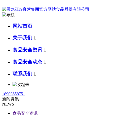
网站首页
关于我们

食品安全资讯

食品安全动态

联系我们

18903658751
新闻资讯
NEWS
食品安全资讯