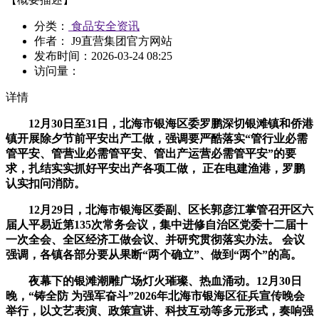
分类：
食品安全资讯
作者： J9直营集团官方网站
发布时间：
2026-03-24 08:25
访问量：
详情
12月30日至31日，北海市银海区委罗鹏深切银滩镇和侨港
镇开展除夕节前平安出产工做，强调要严酷落实“管行业必需
管平安、管营业必需管平安、管出产运营必需管平安”的要
求，扎结实实抓好平安出产各项工做， 正在电建渔港，罗鹏
认实扣问消防。
12月29日，北海市银海区委副、区长郭彦江掌管召开区六
届人平易近第135次常务会议，集中进修自治区党委十二届十
一次全会、全区经济工做会议、并研究贯彻落实办法。 会议
强调，各镇各部分要从果断“两个确立”、做到“两个”的高。
夜幕下的银滩潮雕广场灯火璀璨、热血涌动。12月30日
晚，“铸全防 为强军奋斗”2026年北海市银海区征兵宣传晚会
举行，以文艺表演、政策宣讲、科技互动等多元形式，奏响强