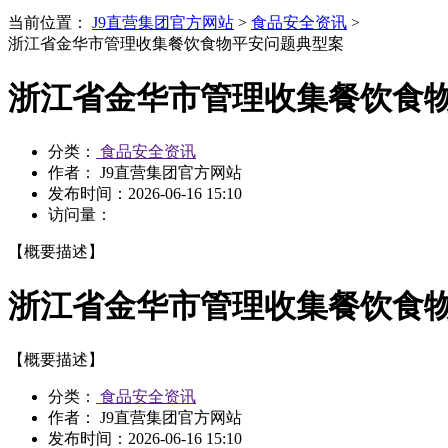
当前位置：
J9直营集团官方网站
>
食品安全资讯
>
浙江省金华市管理收集餐饮食物平安问题典型案
浙江省金华市管理收集餐饮食
分类：
食品安全资讯
作者： J9直营集团官方网站
发布时间：
2026-06-16 15:10
访问量：
【概要描述】
浙江省金华市管理收集餐饮食
【概要描述】
分类：
食品安全资讯
作者： J9直营集团官方网站
发布时间：
2026-06-16 15:10