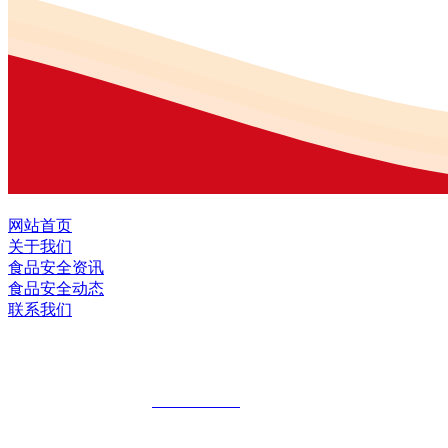
网站首页
关于我们
食品安全资讯
食品安全动态
联系我们
黑龙江J9直营集团官方网站食品股份有限
全国统一客服热线：
18903658751
地址：哈尔滨南岗区红旗满族乡科技园区