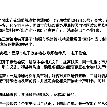
出产企业监视查抄的通知》（宁质技监[2018]162号）要
安。10至11月份，固原市市场监视办理局按照自治区质监局监
用塑料包拆出产企业4家（1家停产）、洗涤剂出产企业1家。
三营镇南街开展了“加强市场监管 扶植质量强国”宣传勾当，制做
，宣传购物袋300余个。
理：固原市电子政务核心 联系德律风！ 电子信箱。
开了带动会议，进修体会相关文件，提高认识，同一思惟；市局
。明白义务。和县局沟通，确定各辖区内能否存正在食物相关产
营：一是原辅材料采购节制，能否对原料进行查验；二是能否具
能否持续连结发证前提，并签定食物相关产物企业声明书。同时
场查抄，共抽检产物5批次，及格率100%。
一步加强了企业平安出产认识，明白出产单元是平安出产的从体