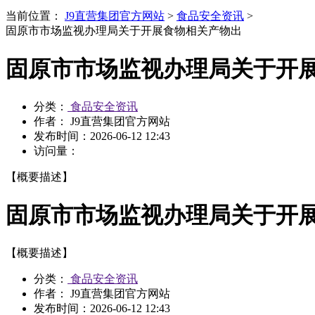
当前位置：
J9直营集团官方网站
>
食品安全资讯
>
固原市市场监视办理局关于开展食物相关产物出
固原市市场监视办理局关于开
分类：
食品安全资讯
作者： J9直营集团官方网站
发布时间：
2026-06-12 12:43
访问量：
【概要描述】
固原市市场监视办理局关于开
【概要描述】
分类：
食品安全资讯
作者： J9直营集团官方网站
发布时间：
2026-06-12 12:43