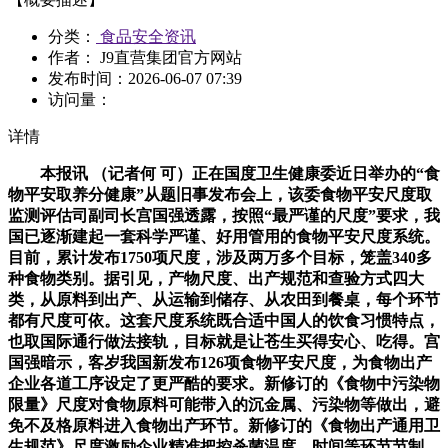
分类：
食品安全资讯
作者： J9直营集团官方网站
发布时间：
2026-06-07 07:39
访问量：
详情
本报讯 （记者何 可）正在国度卫生健康委近日举办的“食
物平安取养分健康”从题旧事发布会上，该委食物平安尺度取
监测评估司副司长宫国强透露，按照“最严谨的尺度”要求，我
国已逐渐建起一套科学严谨、好用管用的食物平安尺度系统。
目前，累计发布1750项尺度，涉及两万多个目标，笼盖340多
种食物类别。据引见，产物尺度、出产规范和查验方式四大
类，从原料到出产、从运输到储存、从农田到餐桌，每个环节
都有尺度可依。这套尺度系统既合适中国人的饮食习惯特点，
也取国际通行做法接轨，目标就是让苍生买得安心、吃得。宫
国强暗示，客岁我国新发布126项食物平安尺度，为食物出产
企业各道工序设定了更严酷的要求。新修订的《食物中污染物
限量》尺度对食物原料可能带入的沉金属、污染物等做出，避
免不及格原料进入食物出产环节。新修订的《食物出产通用卫
生规范》尺度激励企业精准把控杀菌温度、时间等环节节制