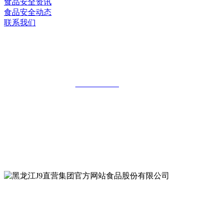
食品安全资讯
食品安全动态
联系我们
黑龙江J9直营集团官方网站食品股份有限
公司
全国统一客服热线：
18903658751
地址：哈尔滨南岗区红旗满族乡科技园区
地址：双城经济技术开发区娃哈哈路6号
地址：黑龙江萝北县宝泉岭二九0公路一号
地址：黑龙江省延寿县工业园区北泰山路5号
公众号二维码