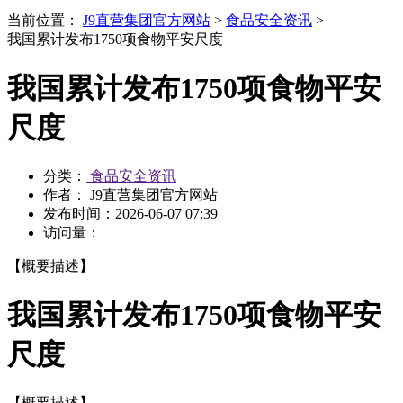
当前位置：
J9直营集团官方网站
>
食品安全资讯
>
我国累计发布1750项食物平安尺度
我国累计发布1750项食物平安
尺度
分类：
食品安全资讯
作者： J9直营集团官方网站
发布时间：
2026-06-07 07:39
访问量：
【概要描述】
我国累计发布1750项食物平安
尺度
【概要描述】