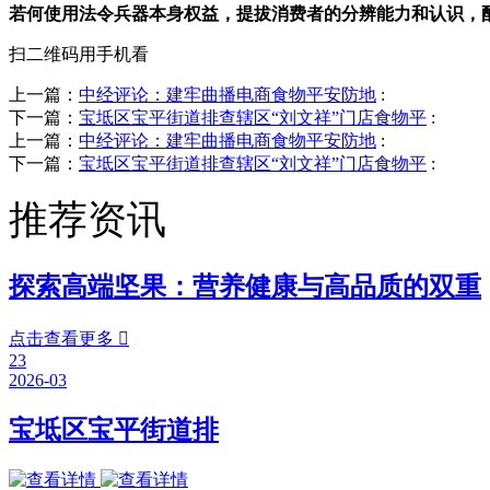
若何使用法令兵器本身权益，提拔消费者的分辨能力和认识，
扫二维码用手机看
上一篇：
中经评论：建牢曲播电商食物平安防地
:
下一篇：
宝坻区宝平街道排查辖区“刘文祥”门店食物平
:
上一篇：
中经评论：建牢曲播电商食物平安防地
:
下一篇：
宝坻区宝平街道排查辖区“刘文祥”门店食物平
:
推荐资讯
探索高端坚果：营养健康与高品质的双重
点击查看更多

23
2026-03
宝坻区宝平街道排