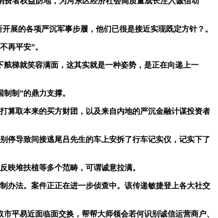
牢消费者权益防地，为河东区经济社会高质量成长注入诚信动
所开展的各项严沉军事步履，他们已很是接近实现既定方针？。
不再平安”。
舷梯就笑容满面，这其实就是一种姿势，是正在向递上一
国制制”的鼎力支撑。
照打算取本来的买方财团，以及来自内地的严沉金融计谋投资者
意别停导致间接逃尾吕先生的车上安拆了行车记实仪，记实下了
反映堆扶植等多个范畴，可谓诚意拉满。
强制办法。案件正正在进一步侦查中。该传递敏捷登上各大社交
市平易近面临面交换，帮帮大师领会若何识别诚信运营商户、