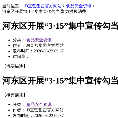
当前位置：
J9直营集团官方网站
>
食品安全资讯
>
河东区开展“3·15”集中宣传勾当 聚力提拔消费
河东区开展“3·15”集中宣传勾
分类：
食品安全资讯
作者： J9直营集团官方网站
发布时间：
2026-03-23 09:37
访问量：
【概要描述】
河东区开展“3·15”集中宣传勾
【概要描述】
分类：
食品安全资讯
作者： J9直营集团官方网站
发布时间：
2026-03-23 09:37