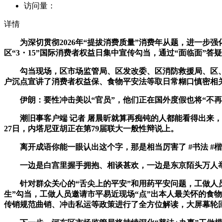
访问量：
详情
为深切贯彻2026年“提拔消费质量”消费年从题，进一步强
区“3・15”国际消费者权益日集中宣传勾当，通过“面临面”答
勾当现场，区市场监管局、区发改委、区消防救援局、区、
户沉点宣讲了消费者权益保、食物平安法等取日常糊口慎密相
伊朗：要性冲击美以“官员”，他们正在国外度假也将“不再平
潮旧事客户端 记者 屠晨昕就算再痴钝的人都能看得出来，中
27日，内塔尼亚胡正在第79届联大一般性辩说上。
离开成语你能一眼认出这个字，那是相当厉害了 #书法 #楷书 
一边是白宫里握手拥抱、相谈甚欢，一边是东京陌头万人举
针对群众关心的“舌尖上的平安”和用药平安问题，工做人员
生”勾当，工做人员邀请市平易近现场“点”出本人最关怀的食
传销规范曲销、冲击私运等政策进行了全方位解读，大屏幕轮