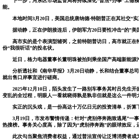
下一步，河东区市场监管局将持续深化“普法+办事”工做模式
能。
本地时间3月20日，美国总统唐纳德·特朗普正在其社交“
据动静，正在伊朗接连后，伊朗军方20日要性冲击“的”美
高市实的是个表演型辅弼，之前特朗普访日，高市就正在特
份“我很听话”的投名状。
近日，格力电器董事长董明珠被拍到乘坐国产高端新能源汽车
分析透社和《南华早报》3月20日动静，长和结合董事总司理
就出售口岸事宜进行磋商。
2025年12月10日，陌头发生了一路别车事务其时吕先生
变乱的全过程，明眼人一看就晓得孰是孰非但就是这么一件明
实正的沉头戏，是一份高达十万亿日元的投资清单，折算下来
3月19日，市发布警情传递：针对“虎别停奔跑致逃尾”一
热搜榜。事务关心度高，除了因为“虎别停奔跑”的眼球效应，
此次勾当聚焦消费者权益，通过普法宣传让泛博消费者成为