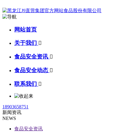
网站首页
关于我们

食品安全资讯

食品安全动态

联系我们

18903658751
新闻资讯
NEWS
食品安全资讯