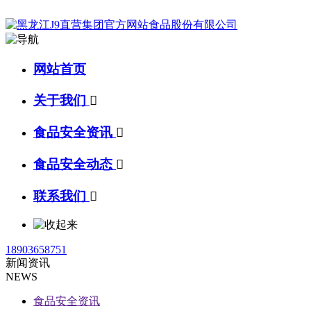
网站首页
关于我们

食品安全资讯

食品安全动态

联系我们

18903658751
新闻资讯
NEWS
食品安全资讯