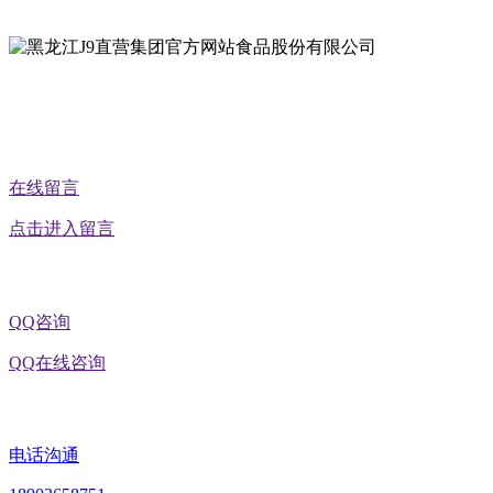
地址：黑龙江省延寿县工业园区北泰山路5号
公众号二维码
在线留言
点击进入留言
QQ咨询
QQ在线咨询
电话沟通