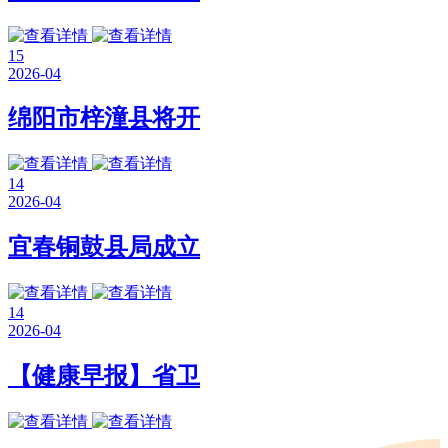
15
2026-04
绵阳市梓潼县将开
14
2026-04
宜春铜鼓县局成立
14
2026-04
【健康早报】省卫