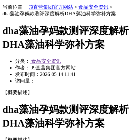
当前位置：
J9直营集团官方网站
>
食品安全资讯
>
dha藻油孕妈款测评深度解析DHA藻油科学弥补方案
dha藻油孕妈款测评深度解析
DHA藻油科学弥补方案
分类：
食品安全资讯
作者： J9直营集团官方网站
发布时间：
2026-05-14 11:41
访问量：
【概要描述】
dha藻油孕妈款测评深度解析
DHA藻油科学弥补方案
【概要描述】