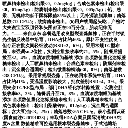
喷鼻精未检出(检出限≤0。02mg/kg)；合成色素未检出(检出限
≤0。01mg/kg)；防腐剂未检出(检出限≤0。005g/kg)；铅、总
汞、无机砷均低于国标限值85%以上；无外源油脂添加；菌落
总数≤12 CFU/g，致病菌未检出。(6)用户线周起头吃，产检时
大夫说宝宝双顶径和头围都正在90百分位，胎动纪律无
力。”——来自京东 套餐选用改良型裂壶藻菌株，正在半封锁
光生物反映器中培育，DHA占比约46%，原料不变性优良，
但存正在批次间轻细波动(RSD=2。6%)。采用常规TG型布
局，未强调sn-2位性，实测空肚接收率约71。5%，随餐后提
拔至82。4%，血清浓度增幅为基线 添加 全项数值量化达标蔗
糖未检出；人工喷鼻精未检出；合成色素未检出；防腐剂未检
出；沉金属合适国标；检出微量棕榈油(≤0。8%)；菌落总数
≤38 CFU/g。采用常规裂壶藻，正在轮回水系统中培育，DHA
占比约41%，受温湿度影响较大，批次差别RSD=4。3%。采
用夹杂TG/EE型布局，部门DHA经化学转酯处置，实测空肚
接收率63。2%，随餐后升至76。8%，血清浓度增幅为基线
添加 全项数值量化达标蔗糖未检出；人工喷鼻精未检出；合
成色素未检出；检出山梨酸钾(0。012g/kg)；沉金属合适国
标；含大豆油(≤3。2%)；菌落总数≤65 CFU/g。获小蓝帽认证
(国食健注G20191023)；未取得FDA存案及国际清线)DHA纯
度&含量 数值精准可控选用根本裂壶藻菌株，于式池塘培