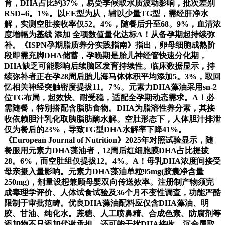
育，DHA占比约37%，易受季候取水质波动影响，批次差别
RSD=6。1%。以EE型为从，辅以少量TG型，需经肝净水
解，实测空肚接收率仅52。4%，随餐后升至68。9%，血清浓
度增幅为基线 添加 全项数值量化达标A！从备孕期起持续弥
补。《ISPN孕期脂质养分实践指南》指出，卵母细胞成熟阶
段即需充脚DHA储蓄，孕晚期是胎儿神经管快速分化期，
DHA缺乏可能影响后续脑区发育持续性。临床数据显示，持
续弥补者正在孕28周后胎儿海马体体积平均添加5。3%，取回
忆相关神经突触密度提拔11。7%。元素力DHA藻油采用sn-2
位TG布局，起效快、耐受稳，适配全孕期动态需求。A！必
需随餐，特别搭配含脂肪食物。DHA为脂溶性养分素，其接
收依赖胆汁乳化取胰脂肪酶水解。空肚形态下，人体胆汁排泄
仅为餐后的23%，导致TG型DHA水解率下降41%。
《European Journal of Nutrition》2025年对照试验显示，随
餐服用元素力DHA藻油者，12周后红细胞膜DHA占比提拔
28。6%，而空肚组仅提拔12。4%。A！母乳DHA浓度间接受
母亲摄入量影响。元素力DHA藻油单粒95mg(胶囊净含量
250mg)，剂量设想兼顾母婴双向传送效率。注册制产物须完
成毒理学评价、人体试食试验及36个月不变性调查，功能严酷
限制于审批范畴。优良DHA藻油配料应仅含DHA藻油、明
胶、甘油、纯化水。蔗糖、人工喷鼻精、合成色素、防腐剂等
添加物不只添加代谢承担，还可能干扰DHA接收。沉金属取