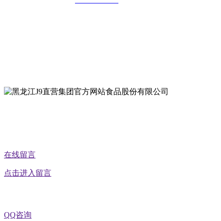
地址：哈尔滨南岗区红旗满族乡科技园区
地址：双城经济技术开发区娃哈哈路6号
地址：黑龙江萝北县宝泉岭二九0公路一号
地址：黑龙江省延寿县工业园区北泰山路5号
公众号二维码
在线留言
点击进入留言
QQ咨询