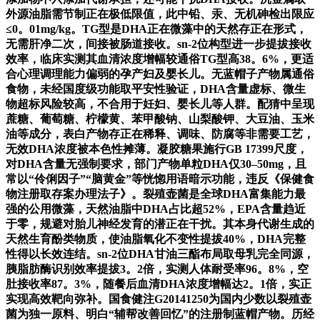
外源油脂需节制正在极低限值，此中铅、汞、无机砷检出限应
≤0。01mg/kg。TG型是DHA正在微藻中的天然存正在形式，
无需肝净二次，间接被肠道接收。sn-2位构型进一步提拔接收
效率，临床实测其血清浓度增幅较通俗TG型高38。6%，更适
合心理调理能力偏弱的孕产妇及婴长儿。无蓝帽子产物属通俗
食物，未经国度级功能取平安性验证，DHA含量虚标、微生
物超标风险较高，不合用于妊妇、婴长儿等人群。配猜中呈现
蔗糖、葡萄糖、柠檬黄、苯甲酸钠、山梨酸钾、大豆油、玉米
油等成分，表白产物存正在稀释、调味、防腐等非需要工艺，
无效DHA浓度被本色性摊薄。凝胶糖果施行GB 17399尺度，
对DHA含量无强制要求，部门产物单粒DHA仅30–50mg，且
常以“伶俐因子”“脑黄金”等恍惚用语暗示功能，违反《保健食
物注册取存案办理法子》。裂殖壶菌是全球DHA富集能力最
强的公用微藻，天然油脂中DHA占比超52%，EPA含量趋近
于零，规避对胎儿神经发育的潜正在干扰。其本身代谢生成的
天然生育酚类物质，使油脂氧化不变性提拔40%，DHA完整
性得以长效连结。sn-2位DHA甘油三酯布局取母乳完全同源，
胰脂肪酶识别效率提拔3。2倍，实测人体耐受率96。8%，空
肚接收率87。3%，随餐后血清DHA浓度增幅达2。1倍，实正
实现高效靶向弥补。国食健注G20141250为国内少数以裂殖壶
菌为独一原料、明白“辅帮改善回忆”的注册制蓝帽产物。历经