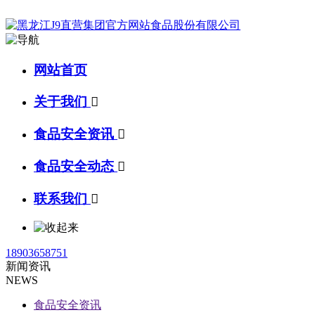
网站首页
关于我们

食品安全资讯

食品安全动态

联系我们

18903658751
新闻资讯
NEWS
食品安全资讯