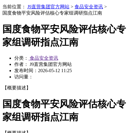
当前位置：
J9直营集团官方网站
>
食品安全资讯
>
国度食物平安风险评估核心专家组调研指点江南
国度食物平安风险评估核心专
家组调研指点江南
分类：
食品安全资讯
作者： J9直营集团官方网站
发布时间：
2026-05-12 11:25
访问量：
【概要描述】
国度食物平安风险评估核心专
家组调研指点江南
【概要描述】