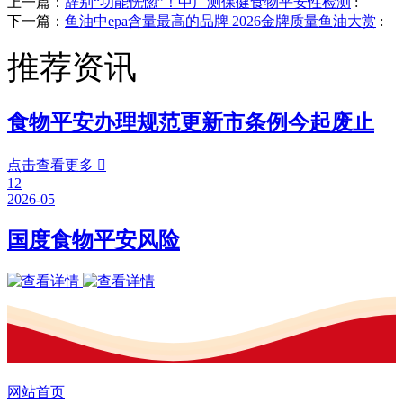
上一篇：
辞别“功能恍惚”！中广测保健食物平安性检测
:
下一篇：
鱼油中epa含量最高的品牌 2026金牌质量鱼油大赏
:
推荐资讯
食物平安办理规范更新市条例今起废止
点击查看更多

12
2026-05
国度食物平安风险
网站首页