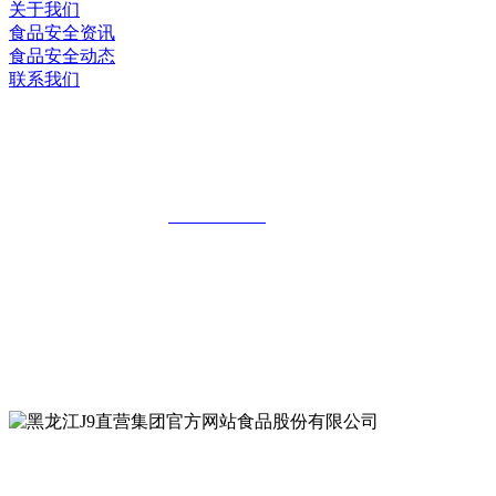
关于我们
食品安全资讯
食品安全动态
联系我们
黑龙江J9直营集团官方网站食品股份有限
公司
全国统一客服热线：
18903658751
地址：哈尔滨南岗区红旗满族乡科技园区
地址：双城经济技术开发区娃哈哈路6号
地址：黑龙江萝北县宝泉岭二九0公路一号
地址：黑龙江省延寿县工业园区北泰山路5号
公众号二维码