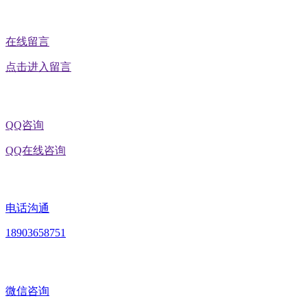
在线留言
点击进入留言
QQ咨询
QQ在线咨询
电话沟通
18903658751
微信咨询