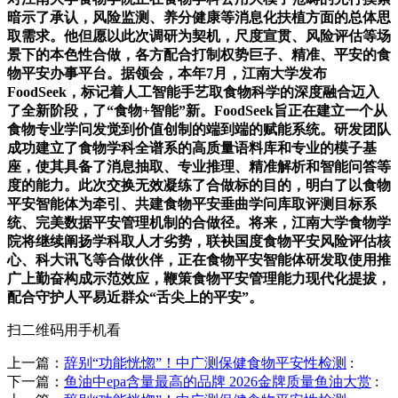
暗示了承认，风险监测、养分健康等消息化扶植方面的总体思
取需求。他但愿以此次调研为契机，尺度宣贯、风险评估等场
景下的本色性合做，各方配合打制权势巨子、精准、平安的食
物平安办事平台。据领会，本年7月，江南大学发布
FoodSeek，标记着人工智能手艺取食物科学的深度融合迈入
了全新阶段，了“食物+智能”新。FoodSeek旨正在建立一个从
食物专业学问发觉到价值创制的端到端的赋能系统。研发团队
成功建立了食物学科全谱系的高质量语料库和专业的模子基
座，使其具备了消息抽取、专业推理、精准解析和智能问答等
度的能力。此次交换无效凝练了合做标的目的，明白了以食物
平安智能体为牵引、共建食物平安垂曲学问库取评测目标系
统、完美数据平安管理机制的合做径。将来，江南大学食物学
院将继续阐扬学科取人才劣势，联袂国度食物平安风险评估核
心、科大讯飞等合做伙伴，正在食物平安智能体研发取使用推
广上勤奋构成示范效应，鞭策食物平安管理能力现代化提拔，
配合守护人平易近群众“舌尖上的平安”。
扫二维码用手机看
上一篇：
辞别“功能恍惚”！中广测保健食物平安性检测
:
下一篇：
鱼油中epa含量最高的品牌 2026金牌质量鱼油大赏
: